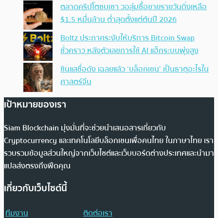
ตลาดคริปโตซบเซา วอลุ่มซื้อขายรายวันดิ่งเหลือ
$1.5 หมื่นล้าน ต่ำสุดตั้งแต่ต้นปี 2026
Boltz ประกาศระงับให้บริการ Bitcoin Swap
ชั่วคราว หลังตัวเลขการใช้ AI แฮ็กระบบพุ่งสูง
ซินแสชื่อดัง เฉลยแล้ว ‘บล็อกเชน’ เป็นธาตุอะไรใน
ศาสตร์จีน
เป้าหมายของเรา
Siam Blockchain มุ่งมั่นที่จะช่วยนำเสนอสารเกี่ยวกับ
Cryptocurrency และเทคโนโลยีบล็อกเชนเพื่อคนไทย ในภาษาไทย เรา
รวบรวมข้อมูลส่วนใหญ่จากเว็บไซต์และเว็บบอร์ดต่างประเทศและนำมา
แปลส่งตรงถึงฟีดคุณ
เกี่ยวกับเว็บไซต์นี้
ทีมงาน
ติดต่อเรา