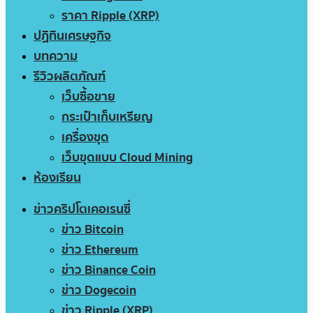
ราคา Ripple (XRP)
ปฏิทินเศรษฐกิจ
บทความ
รีวิวผลิตภัณฑ์
เว็บซื้อขาย
กระเป๋าเก็บเหรียญ
เครื่องขุด
เว็บขุดแบบ Cloud Mining
ห้องเรียน
ข่าวคริปโตเคอเรนซี่
ข่าว Bitcoin
ข่าว Ethereum
ข่าว Binance Coin
ข่าว Dogecoin
ข่าว Ripple (XRP)