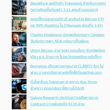
BlackRock ลุยเปิดตัว Tokenized สำหรับกองทุน
ตลาดเงินยุโรปมูลค่า 3.11 แสนล้านดอลลาร์
แบงก์ใหญ่สุดของอิตาลี ลดสัดส่วน Bitcoin ETF
ลง 99% หันลงทุน ใน Ethereum แทนถึง 3 เท่า
Charles Hoskinson ปลุกพลังคอมมูฯ Cardano
ลั่นต้องการพา ADA กลับมาเป็นผู้ชนะ
นักขุด Bitcoin สาย Solo เจอบล็อก รับทรัพย์คน
เดียว 6.6 ล้านบาท ไม่สนวิกฤตศรัทธาคริปโทฯ
Bernstein เตือนหากกฎหมาย CLARITY Act ไม่
ผ่าน อาจกดดันราคาคริปโตให้ดิ่งลงอีกระลอก
ทั่วโลกช็อก Telegram หายจาก App Store
ชั่วคราว ก่อนกลับมาใช้งานได้ปกติ
Galaxy Research ประเมินความเสียหายจาก
Coldcard อาจพุ่งสูงถึง $130 ล้าน