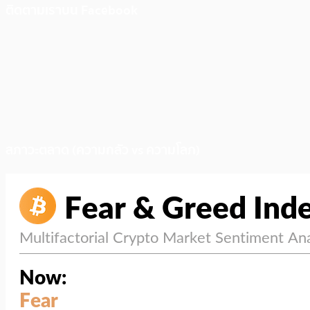
ติดตามเราบน Facebook
สภาวะตลาด (ความกลัว vs ความโลภ)