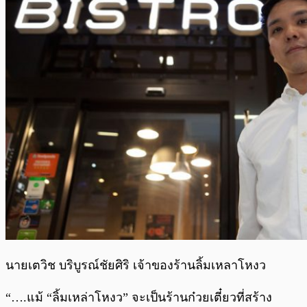
นายเตวิช บริบูรณ์ชัยศิริ เจ้าของร้านลิ้มเหลาโหงว
“….แม้ “ลิ้มเหล่าโหงว” จะเป็นร้านก๋วยเตี๋ยวที่สร้าง