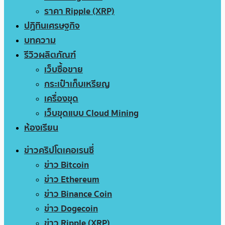
ราคา Ripple (XRP)
ปฏิทินเศรษฐกิจ
บทความ
รีวิวผลิตภัณฑ์
เว็บซื้อขาย
กระเป๋าเก็บเหรียญ
เครื่องขุด
เว็บขุดแบบ Cloud Mining
ห้องเรียน
ข่าวคริปโตเคอเรนซี่
ข่าว Bitcoin
ข่าว Ethereum
ข่าว Binance Coin
ข่าว Dogecoin
ข่าว Ripple (XRP)