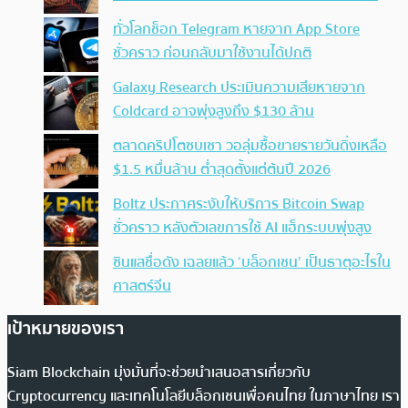
ทั่วโลกช็อก Telegram หายจาก App Store
ชั่วคราว ก่อนกลับมาใช้งานได้ปกติ
Galaxy Research ประเมินความเสียหายจาก
Coldcard อาจพุ่งสูงถึง $130 ล้าน
ตลาดคริปโตซบเซา วอลุ่มซื้อขายรายวันดิ่งเหลือ
$1.5 หมื่นล้าน ต่ำสุดตั้งแต่ต้นปี 2026
Boltz ประกาศระงับให้บริการ Bitcoin Swap
ชั่วคราว หลังตัวเลขการใช้ AI แฮ็กระบบพุ่งสูง
ซินแสชื่อดัง เฉลยแล้ว ‘บล็อกเชน’ เป็นธาตุอะไรใน
ศาสตร์จีน
เป้าหมายของเรา
Siam Blockchain มุ่งมั่นที่จะช่วยนำเสนอสารเกี่ยวกับ
Cryptocurrency และเทคโนโลยีบล็อกเชนเพื่อคนไทย ในภาษาไทย เรา