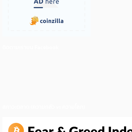
ติดตามเราบน Facebook
สภาวะตลาด (ความกลัว vs ความโลภ)