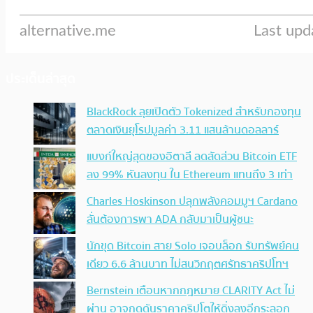
ประเด็นล่าสุด
BlackRock ลุยเปิดตัว Tokenized สำหรับกองทุน
ตลาดเงินยุโรปมูลค่า 3.11 แสนล้านดอลลาร์
แบงก์ใหญ่สุดของอิตาลี ลดสัดส่วน Bitcoin ETF
ลง 99% หันลงทุน ใน Ethereum แทนถึง 3 เท่า
Charles Hoskinson ปลุกพลังคอมมูฯ Cardano
ลั่นต้องการพา ADA กลับมาเป็นผู้ชนะ
นักขุด Bitcoin สาย Solo เจอบล็อก รับทรัพย์คน
เดียว 6.6 ล้านบาท ไม่สนวิกฤตศรัทธาคริปโทฯ
Bernstein เตือนหากกฎหมาย CLARITY Act ไม่
ผ่าน อาจกดดันราคาคริปโตให้ดิ่งลงอีกระลอก