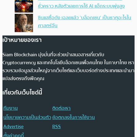
ชั่วคราว หลังตัวเลขการใช้ AI แฮ็กระบบพุ่งสูง
ซินแสชื่อดัง เฉลยแล้ว ‘บล็อกเชน’ เป็นธาตุอะไรใน
ศาสตร์จีน
เป้าหมายของเรา
Siam Blockchain มุ่งมั่นที่จะช่วยนำเสนอสารเกี่ยวกับ
Cryptocurrency และเทคโนโลยีบล็อกเชนเพื่อคนไทย ในภาษาไทย เรา
รวบรวมข้อมูลส่วนใหญ่จากเว็บไซต์และเว็บบอร์ดต่างประเทศและนำมา
แปลส่งตรงถึงฟีดคุณ
เกี่ยวกับเว็บไซต์นี้
ทีมงาน
ติดต่อเรา
นโยบายความเป็นส่วนตัว
ข้อตกลงในการใช้งาน
Advertise
RSS
ตั้งค่าคุกกี้