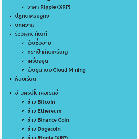
ราคา Ripple (XRP)
ปฏิทินเศรษฐกิจ
บทความ
รีวิวผลิตภัณฑ์
เว็บซื้อขาย
กระเป๋าเก็บเหรียญ
เครื่องขุด
เว็บขุดแบบ Cloud Mining
ห้องเรียน
ข่าวคริปโตเคอเรนซี่
ข่าว Bitcoin
ข่าว Ethereum
ข่าว Binance Coin
ข่าว Dogecoin
ข่าว Ripple (XRP)