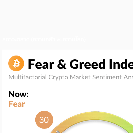
สภาวะตลาด (ความกลัว vs ความโลภ)