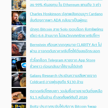
ลง 99% หันลงทุน ใน Ethereum แทนถึง 3 เท่า
Charles Hoskinson ปลุกพลังคอมมูฯ Cardano
ลั่นต้องการพา ADA กลับมาเป็นผู้ชนะ
นักขุด Bitcoin สาย Solo เจอบล็อก รับทรัพย์คน
เดียว 6.6 ล้านบาท ไม่สนวิกฤตศรัทธาคริปโทฯ
Bernstein เตือนหากกฎหมาย CLARITY Act ไม่
ผ่าน อาจกดดันราคาคริปโตให้ดิ่งลงอีกระลอก
ทั่วโลกช็อก Telegram หายจาก App Store
ชั่วคราว ก่อนกลับมาใช้งานได้ปกติ
Galaxy Research ประเมินความเสียหายจาก
Coldcard อาจพุ่งสูงถึง $130 ล้าน
ตลาดคริปโตซบเซา วอลุ่มซื้อขายรายวันดิ่งเหลือ
$1.5 หมื่นล้าน ต่ำสุดตั้งแต่ต้นปี 2026
Boltz ประกาศระงับให้บริการ Bitcoin Swap