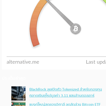
ประเด็นล่าสุด
BlackRock ลุยเปิดตัว Tokenized สำหรับกองทุน
ตลาดเงินยุโรปมูลค่า 3.11 แสนล้านดอลลาร์
แบงก์ใหญ่สุดของอิตาลี ลดสัดส่วน Bitcoin ETF