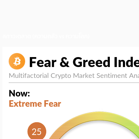
สภาวะตลาด (ความกลัว vs ความโลภ)