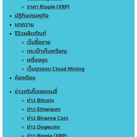
ราคา Ripple (XRP)
ปฏิทินเศรษฐกิจ
บทความ
รีวิวผลิตภัณฑ์
เว็บซื้อขาย
กระเป๋าเก็บเหรียญ
เครื่องขุด
เว็บขุดแบบ Cloud Mining
ห้องเรียน
ข่าวคริปโตเคอเรนซี่
ข่าว Bitcoin
ข่าว Ethereum
ข่าว Binance Coin
ข่าว Dogecoin
ข่าว Ripple (XRP)