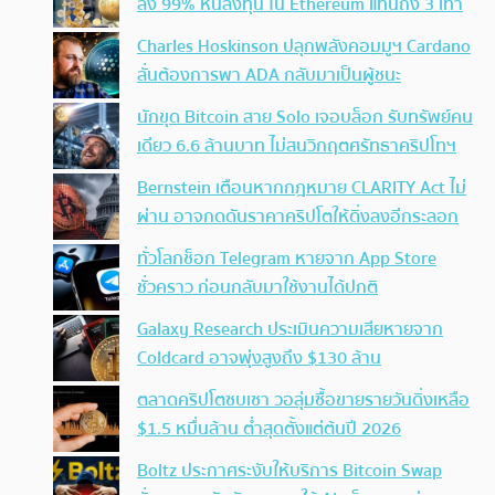
ลง 99% หันลงทุน ใน Ethereum แทนถึง 3 เท่า
Charles Hoskinson ปลุกพลังคอมมูฯ Cardano
ลั่นต้องการพา ADA กลับมาเป็นผู้ชนะ
นักขุด Bitcoin สาย Solo เจอบล็อก รับทรัพย์คน
เดียว 6.6 ล้านบาท ไม่สนวิกฤตศรัทธาคริปโทฯ
Bernstein เตือนหากกฎหมาย CLARITY Act ไม่
ผ่าน อาจกดดันราคาคริปโตให้ดิ่งลงอีกระลอก
ทั่วโลกช็อก Telegram หายจาก App Store
ชั่วคราว ก่อนกลับมาใช้งานได้ปกติ
Galaxy Research ประเมินความเสียหายจาก
Coldcard อาจพุ่งสูงถึง $130 ล้าน
ตลาดคริปโตซบเซา วอลุ่มซื้อขายรายวันดิ่งเหลือ
$1.5 หมื่นล้าน ต่ำสุดตั้งแต่ต้นปี 2026
Boltz ประกาศระงับให้บริการ Bitcoin Swap