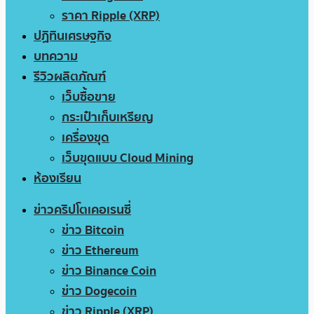
ราคา Ripple (XRP)
ปฏิทินเศรษฐกิจ
บทความ
รีวิวผลิตภัณฑ์
เว็บซื้อขาย
กระเป๋าเก็บเหรียญ
เครื่องขุด
เว็บขุดแบบ Cloud Mining
ห้องเรียน
ข่าวคริปโตเคอเรนซี่
ข่าว Bitcoin
ข่าว Ethereum
ข่าว Binance Coin
ข่าว Dogecoin
ข่าว Ripple (XRP)