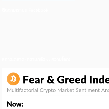
ติดตามเราบน Facebook
สภาวะตลาด (ความกลัว vs ความโลภ)