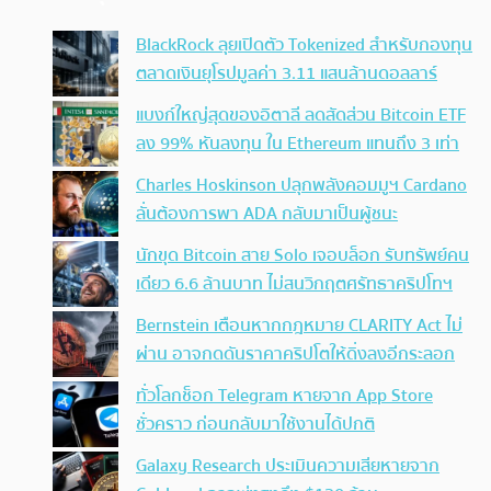
BlackRock ลุยเปิดตัว Tokenized สำหรับกองทุน
ตลาดเงินยุโรปมูลค่า 3.11 แสนล้านดอลลาร์
แบงก์ใหญ่สุดของอิตาลี ลดสัดส่วน Bitcoin ETF
ลง 99% หันลงทุน ใน Ethereum แทนถึง 3 เท่า
Charles Hoskinson ปลุกพลังคอมมูฯ Cardano
ลั่นต้องการพา ADA กลับมาเป็นผู้ชนะ
นักขุด Bitcoin สาย Solo เจอบล็อก รับทรัพย์คน
เดียว 6.6 ล้านบาท ไม่สนวิกฤตศรัทธาคริปโทฯ
Bernstein เตือนหากกฎหมาย CLARITY Act ไม่
ผ่าน อาจกดดันราคาคริปโตให้ดิ่งลงอีกระลอก
ทั่วโลกช็อก Telegram หายจาก App Store
ชั่วคราว ก่อนกลับมาใช้งานได้ปกติ
Galaxy Research ประเมินความเสียหายจาก