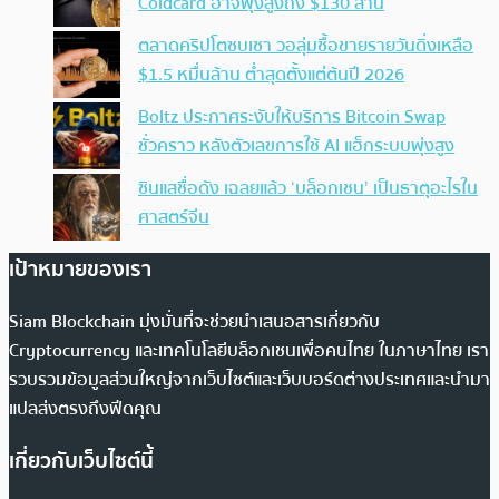
Coldcard อาจพุ่งสูงถึง $130 ล้าน
ตลาดคริปโตซบเซา วอลุ่มซื้อขายรายวันดิ่งเหลือ
$1.5 หมื่นล้าน ต่ำสุดตั้งแต่ต้นปี 2026
Boltz ประกาศระงับให้บริการ Bitcoin Swap
ชั่วคราว หลังตัวเลขการใช้ AI แฮ็กระบบพุ่งสูง
ซินแสชื่อดัง เฉลยแล้ว ‘บล็อกเชน’ เป็นธาตุอะไรใน
ศาสตร์จีน
เป้าหมายของเรา
Siam Blockchain มุ่งมั่นที่จะช่วยนำเสนอสารเกี่ยวกับ
Cryptocurrency และเทคโนโลยีบล็อกเชนเพื่อคนไทย ในภาษาไทย เรา
รวบรวมข้อมูลส่วนใหญ่จากเว็บไซต์และเว็บบอร์ดต่างประเทศและนำมา
แปลส่งตรงถึงฟีดคุณ
เกี่ยวกับเว็บไซต์นี้