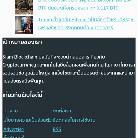
Block ของ Jack Dorsey ช้อน Bitcoin เพิ่ม 234
BTC ดันยอดถือครองรวมแตะ 9,117 BTC
Trump ย้ำจุดยืน Bitcoin “เป็นสิ่งดีสำหรับสหรัฐฯ”
เพราะช่วยลดแรงกดดันต่อเงินดอลลาร์
เป้าหมายของเรา
Siam Blockchain มุ่งมั่นที่จะช่วยนำเสนอสารเกี่ยวกับ
Cryptocurrency และเทคโนโลยีบล็อกเชนเพื่อคนไทย ในภาษาไทย เรา
รวบรวมข้อมูลส่วนใหญ่จากเว็บไซต์และเว็บบอร์ดต่างประเทศและนำมา
แปลส่งตรงถึงฟีดคุณ
เกี่ยวกับเว็บไซต์นี้
ทีมงาน
ติดต่อเรา
นโยบายความเป็นส่วนตัว
ข้อตกลงในการใช้งาน
Advertise
RSS