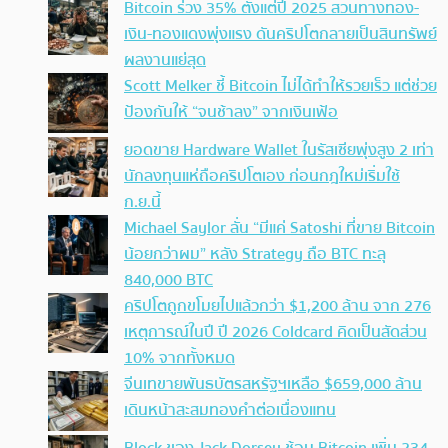
Bitcoin ร่วง 35% ตั้งแต่ปี 2025 สวนทางทอง-
เงิน-ทองแดงพุ่งแรง ดันคริปโตกลายเป็นสินทรัพย์
ผลงานแย่สุด
Scott Melker ชี้ Bitcoin ไม่ได้ทำให้รวยเร็ว แต่ช่วย
ป้องกันให้ “จนช้าลง” จากเงินเฟ้อ
ยอดขาย Hardware Wallet ในรัสเซียพุ่งสูง 2 เท่า
นักลงทุนแห่ถือคริปโตเอง ก่อนกฎใหม่เริ่มใช้
ก.ย.นี้
Michael Saylor ลั่น “มีแค่ Satoshi ที่ขาย Bitcoin
น้อยกว่าผม” หลัง Strategy ถือ BTC ทะลุ
840,000 BTC
คริปโตถูกขโมยไปแล้วกว่า $1,200 ล้าน จาก 276
เหตุการณ์ในปี ปี 2026 Coldcard คิดเป็นสัดส่วน
10% จากทั้งหมด
จีนเทขายพันธบัตรสหรัฐฯเหลือ $659,000 ล้าน
เดินหน้าสะสมทองคำต่อเนื่องแทน