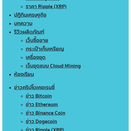
ราคา Ripple (XRP)
ปฏิทินเศรษฐกิจ
บทความ
รีวิวผลิตภัณฑ์
เว็บซื้อขาย
กระเป๋าเก็บเหรียญ
เครื่องขุด
เว็บขุดแบบ Cloud Mining
ห้องเรียน
ข่าวคริปโตเคอเรนซี่
ข่าว Bitcoin
ข่าว Ethereum
ข่าว Binance Coin
ข่าว Dogecoin
ข่าว Ripple (XRP)