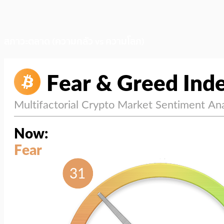
สภาวะตลาด (ความกลัว vs ความโลภ)