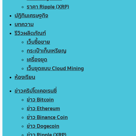
ราคา Ripple (XRP)
ปฏิทินเศรษฐกิจ
บทความ
รีวิวผลิตภัณฑ์
เว็บซื้อขาย
กระเป๋าเก็บเหรียญ
เครื่องขุด
เว็บขุดแบบ Cloud Mining
ห้องเรียน
ข่าวคริปโตเคอเรนซี่
ข่าว Bitcoin
ข่าว Ethereum
ข่าว Binance Coin
ข่าว Dogecoin
ข่าว Ripple (XRP)