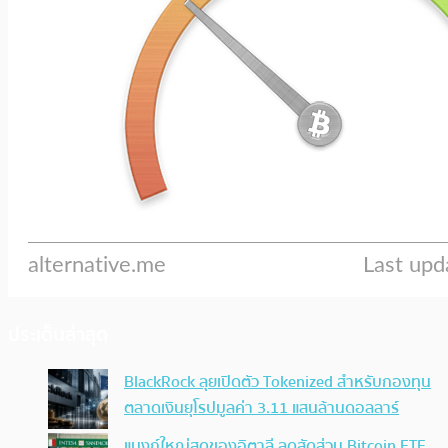
ประเด็นล่าสุด
BlackRock ลุยเปิดตัว Tokenized สำหรับกองทุน
ตลาดเงินยุโรปมูลค่า 3.11 แสนล้านดอลลาร์
แบงก์ใหญ่สุดของอิตาลี ลดสัดส่วน Bitcoin ETF