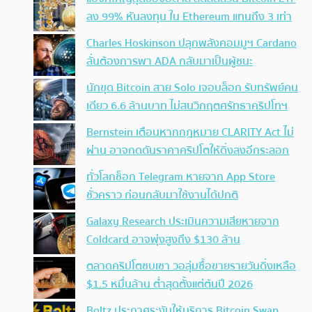
ลง 99% หันลงทุน ใน Ethereum แทนถึง 3 เท่า
Charles Hoskinson ปลุกพลังคอมมูฯ Cardano
ลั่นต้องการพา ADA กลับมาเป็นผู้ชนะ
นักขุด Bitcoin สาย Solo เจอบล็อก รับทรัพย์คน
เดียว 6.6 ล้านบาท ไม่สนวิกฤตศรัทธาคริปโทฯ
Bernstein เตือนหากกฎหมาย CLARITY Act ไม่
ผ่าน อาจกดดันราคาคริปโตให้ดิ่งลงอีกระลอก
ทั่วโลกช็อก Telegram หายจาก App Store
ชั่วคราว ก่อนกลับมาใช้งานได้ปกติ
Galaxy Research ประเมินความเสียหายจาก
Coldcard อาจพุ่งสูงถึง $130 ล้าน
ตลาดคริปโตซบเซา วอลุ่มซื้อขายรายวันดิ่งเหลือ
$1.5 หมื่นล้าน ต่ำสุดตั้งแต่ต้นปี 2026
Boltz ประกาศระงับให้บริการ Bitcoin Swap