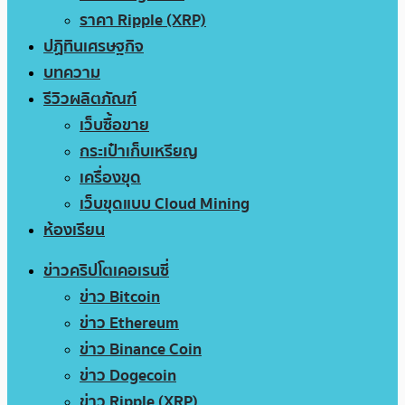
ราคา Ripple (XRP)
ปฏิทินเศรษฐกิจ
บทความ
รีวิวผลิตภัณฑ์
เว็บซื้อขาย
กระเป๋าเก็บเหรียญ
เครื่องขุด
เว็บขุดแบบ Cloud Mining
ห้องเรียน
ข่าวคริปโตเคอเรนซี่
ข่าว Bitcoin
ข่าว Ethereum
ข่าว Binance Coin
ข่าว Dogecoin
ข่าว Ripple (XRP)