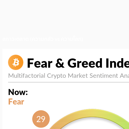
สภาวะตลาด (ความกลัว vs ความโลภ)