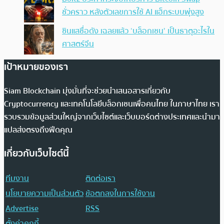
ชั่วคราว หลังตัวเลขการใช้ AI แฮ็กระบบพุ่งสูง
ซินแสชื่อดัง เฉลยแล้ว ‘บล็อกเชน’ เป็นธาตุอะไรใน
ศาสตร์จีน
เป้าหมายของเรา
Siam Blockchain มุ่งมั่นที่จะช่วยนำเสนอสารเกี่ยวกับ
Cryptocurrency และเทคโนโลยีบล็อกเชนเพื่อคนไทย ในภาษาไทย เรา
รวบรวมข้อมูลส่วนใหญ่จากเว็บไซต์และเว็บบอร์ดต่างประเทศและนำมา
แปลส่งตรงถึงฟีดคุณ
เกี่ยวกับเว็บไซต์นี้
ทีมงาน
ติดต่อเรา
นโยบายความเป็นส่วนตัว
ข้อตกลงในการใช้งาน
Advertise
RSS
ตั้งค่าคุกกี้