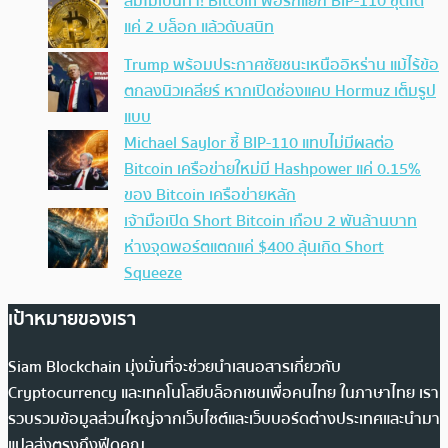
ล่มไม่เป็นท่า! Bitcoin ฟอร์กแยก BIP-110 ขุดได้
แค่ 2 บล็อก แล้วดับสนิท
Trump พร้อมประกาศชัยชนะเหนืออิหร่าน แม้ไร้ข้อ
ตกลงนิวเคลียร์ หากเปิดช่องแคบ Hormuz เต็มรูป
แบบ
Michael Saylor ชี้ BIP-110 แทบไม่มีผลต่อ
Bitcoin เครือข่ายใหม่มี Hashpower แค่ 0.15%
ของ Bitcoin เครือข่ายหลัก
เจ้ามือเปิด Short Bitcoin เกือบ 2 พันล้านบาท
ห่างจุดพอร์ตแตกแค่ $400 ลุ้นเกิด Short
Squeeze
เป้าหมายของเรา
Siam Blockchain มุ่งมั่นที่จะช่วยนำเสนอสารเกี่ยวกับ
Cryptocurrency และเทคโนโลยีบล็อกเชนเพื่อคนไทย ในภาษาไทย เรา
รวบรวมข้อมูลส่วนใหญ่จากเว็บไซต์และเว็บบอร์ดต่างประเทศและนำมา
แปลส่งตรงถึงฟีดคุณ