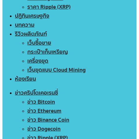
ราคา Ripple (XRP)
ปฏิทินเศรษฐกิจ
บทความ
รีวิวผลิตภัณฑ์
เว็บซื้อขาย
กระเป๋าเก็บเหรียญ
เครื่องขุด
เว็บขุดแบบ Cloud Mining
ห้องเรียน
ข่าวคริปโตเคอเรนซี่
ข่าว Bitcoin
ข่าว Ethereum
ข่าว Binance Coin
ข่าว Dogecoin
ข่าว Ripple (XRP)