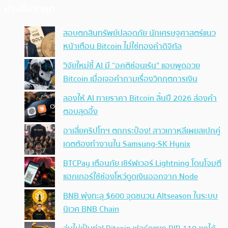
ประเด็นล่าสุด
สอบตกสินทรัพย์ปลอดภัย นักเศรษฐศาสตร์แนว
หน้าเตือน Bitcoin ไม่ใช่ทองคำดิจิทัล
วิจัยใหม่ชี้ AI มี “อคติซ่อนเร้น” แอบพูดอวย
Bitcoin เมื่อเจอคำถามเรื่องวิกฤตการเงิน
ลองให้ AI ทายราคา Bitcoin สิ้นปี 2026 ส่องคำ
ตอบสุดอึ้ง
อาเสี่ยคริปโทฯ ตกกระป๋อง! สาวเกาหลีเผยสเปกคู่
เดตต้องทำงานใน Samsung-SK Hynix
BTCPay เตือนภัย เซิร์ฟเวอร์ Lightning โดนโจมตี
แฮกเกอร์ใช้ช่องโหว่ดูดเงินออกจาก Node
BNB พุ่งทะลุ $600 จุดชนวน Altseason ในระบบ
นิเวศ BNB Chain