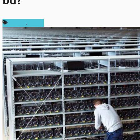
มัน?
บทความ
,
แนะนำ