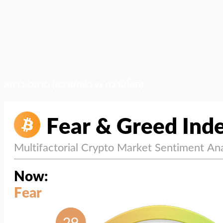
สภาวะตลาด (ความกลัว vs ความโลภ)