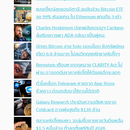
แบงก์ใหญ่สุดของอิตาลี ลดสัดส่วน Bitcoin ETF
ลง 99% หันลงทุน ใน Ethereum แทนถึง 3 เท่า
Charles Hoskinson ปลุกพลังคอมมูฯ Cardano
ลั่นต้องการพา ADA กลับมาเป็นผู้ชนะ
นักขุด Bitcoin สาย Solo เจอบล็อก รับทรัพย์คน
เดียว 6.6 ล้านบาท ไม่สนวิกฤตศรัทธาคริปโทฯ
Bernstein เตือนหากกฎหมาย CLARITY Act ไม่
ผ่าน อาจกดดันราคาคริปโตให้ดิ่งลงอีกระลอก
ทั่วโลกช็อก Telegram หายจาก App Store
ชั่วคราว ก่อนกลับมาใช้งานได้ปกติ
Galaxy Research ประเมินความเสียหายจาก
Coldcard อาจพุ่งสูงถึง $130 ล้าน
ตลาดคริปโตซบเซา วอลุ่มซื้อขายรายวันดิ่งเหลือ
$1.5 หมื่นล้าน ต่ำสุดตั้งแต่ต้นปี 2026