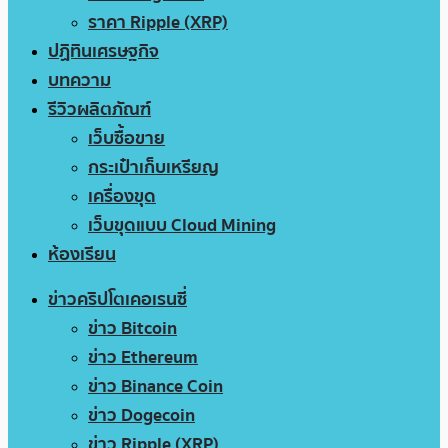
ราคา Ripple (XRP)
ปฏิทินเศรษฐกิจ
บทความ
รีวิวผลิตภัณฑ์
เว็บซื้อขาย
กระเป๋าเก็บเหรียญ
เครื่องขุด
เว็บขุดแบบ Cloud Mining
ห้องเรียน
ข่าวคริปโตเคอเรนซี่
ข่าว Bitcoin
ข่าว Ethereum
ข่าว Binance Coin
ข่าว Dogecoin
ข่าว Ripple (XRP)