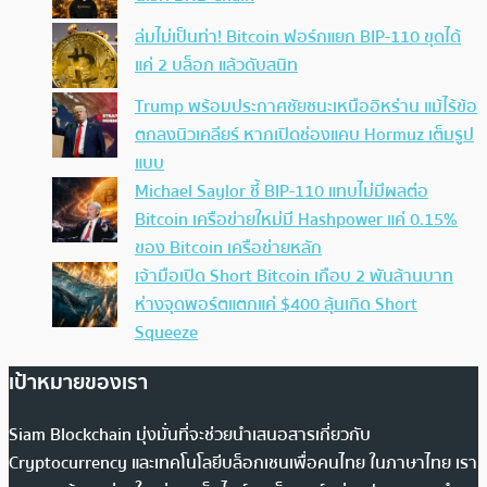
ล่มไม่เป็นท่า! Bitcoin ฟอร์กแยก BIP-110 ขุดได้
แค่ 2 บล็อก แล้วดับสนิท
Trump พร้อมประกาศชัยชนะเหนืออิหร่าน แม้ไร้ข้อ
ตกลงนิวเคลียร์ หากเปิดช่องแคบ Hormuz เต็มรูป
แบบ
Michael Saylor ชี้ BIP-110 แทบไม่มีผลต่อ
Bitcoin เครือข่ายใหม่มี Hashpower แค่ 0.15%
ของ Bitcoin เครือข่ายหลัก
เจ้ามือเปิด Short Bitcoin เกือบ 2 พันล้านบาท
ห่างจุดพอร์ตแตกแค่ $400 ลุ้นเกิด Short
Squeeze
เป้าหมายของเรา
Siam Blockchain มุ่งมั่นที่จะช่วยนำเสนอสารเกี่ยวกับ
Cryptocurrency และเทคโนโลยีบล็อกเชนเพื่อคนไทย ในภาษาไทย เรา