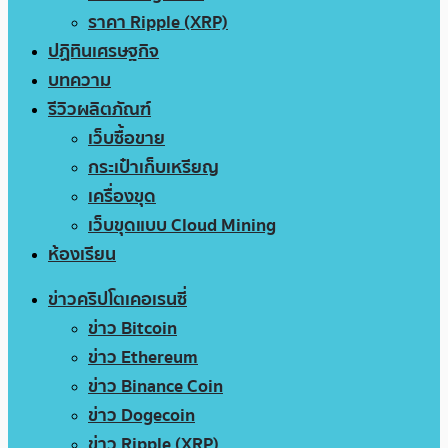
ราคา Ripple (XRP)
ปฏิทินเศรษฐกิจ
บทความ
รีวิวผลิตภัณฑ์
เว็บซื้อขาย
กระเป๋าเก็บเหรียญ
เครื่องขุด
เว็บขุดแบบ Cloud Mining
ห้องเรียน
ข่าวคริปโตเคอเรนซี่
ข่าว Bitcoin
ข่าว Ethereum
ข่าว Binance Coin
ข่าว Dogecoin
ข่าว Ripple (XRP)