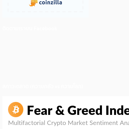
ติดตามเราบน Facebook
สภาวะตลาด (ความกลัว vs ความโลภ)