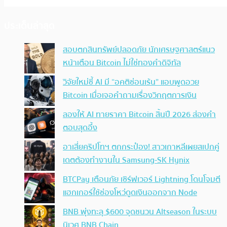
ประเด็นล่าสุด
สอบตกสินทรัพย์ปลอดภัย นักเศรษฐศาสตร์แนว
หน้าเตือน Bitcoin ไม่ใช่ทองคำดิจิทัล
วิจัยใหม่ชี้ AI มี “อคติซ่อนเร้น” แอบพูดอวย
Bitcoin เมื่อเจอคำถามเรื่องวิกฤตการเงิน
ลองให้ AI ทายราคา Bitcoin สิ้นปี 2026 ส่องคำ
ตอบสุดอึ้ง
อาเสี่ยคริปโทฯ ตกกระป๋อง! สาวเกาหลีเผยสเปกคู่
เดตต้องทำงานใน Samsung-SK Hynix
BTCPay เตือนภัย เซิร์ฟเวอร์ Lightning โดนโจมตี
แฮกเกอร์ใช้ช่องโหว่ดูดเงินออกจาก Node
BNB พุ่งทะลุ $600 จุดชนวน Altseason ในระบบ
นิเวศ BNB Chain