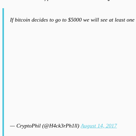
If bitcoin decides to go to $5000 we will see at least on
— CryptoPhil (@H4ck3rPh1ll)
August 14, 2017