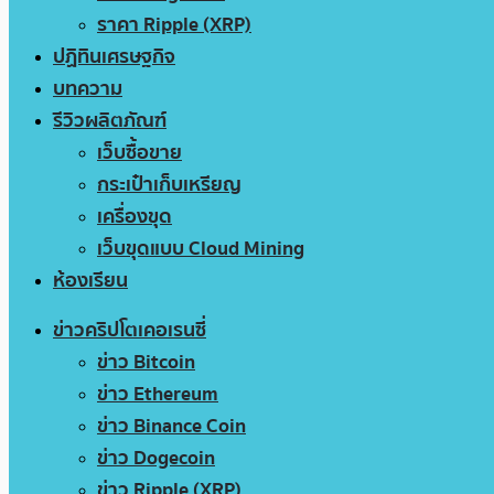
ราคา Ripple (XRP)
ปฏิทินเศรษฐกิจ
บทความ
รีวิวผลิตภัณฑ์
เว็บซื้อขาย
กระเป๋าเก็บเหรียญ
เครื่องขุด
เว็บขุดแบบ Cloud Mining
ห้องเรียน
ข่าวคริปโตเคอเรนซี่
ข่าว Bitcoin
ข่าว Ethereum
ข่าว Binance Coin
ข่าว Dogecoin
ข่าว Ripple (XRP)