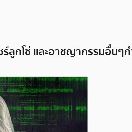
ชร์ลูกโซ่ และอาชญากรรมอื่นๆกำ