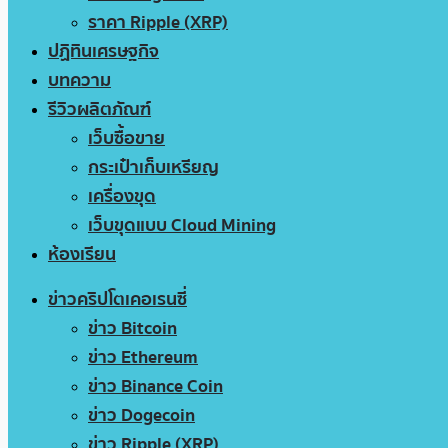
ราคา Ripple (XRP)
ปฏิทินเศรษฐกิจ
บทความ
รีวิวผลิตภัณฑ์
เว็บซื้อขาย
กระเป๋าเก็บเหรียญ
เครื่องขุด
เว็บขุดแบบ Cloud Mining
ห้องเรียน
ข่าวคริปโตเคอเรนซี่
ข่าว Bitcoin
ข่าว Ethereum
ข่าว Binance Coin
ข่าว Dogecoin
ข่าว Ripple (XRP)