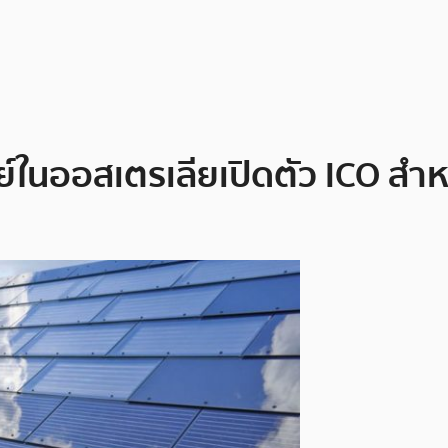
์ในออสเตรเลียเปิดตัว ICO สำห