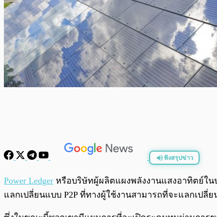
ฟังสรุปข่าว
พร้อมเล่น
Power Ledger
หรือบริษัทผู้ผลิตแผงพลังงานแสงอาทิตย์ใ
แลกเปลี่ยนแบบ P2P ที่ทางผู้ใช้งานสามารถที่จะแลกเปลี่