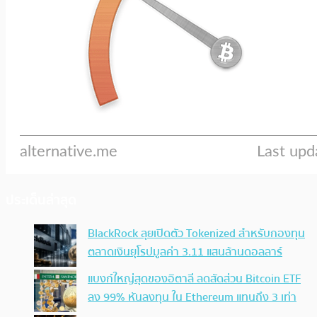
ประเด็นล่าสุด
BlackRock ลุยเปิดตัว Tokenized สำหรับกองทุน
ตลาดเงินยุโรปมูลค่า 3.11 แสนล้านดอลลาร์
แบงก์ใหญ่สุดของอิตาลี ลดสัดส่วน Bitcoin ETF
ลง 99% หันลงทุน ใน Ethereum แทนถึง 3 เท่า