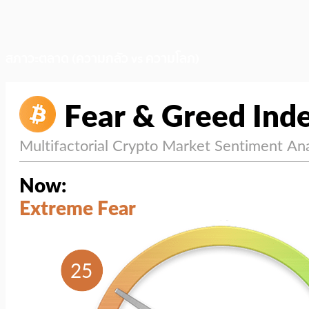
สภาวะตลาด (ความกลัว vs ความโลภ)