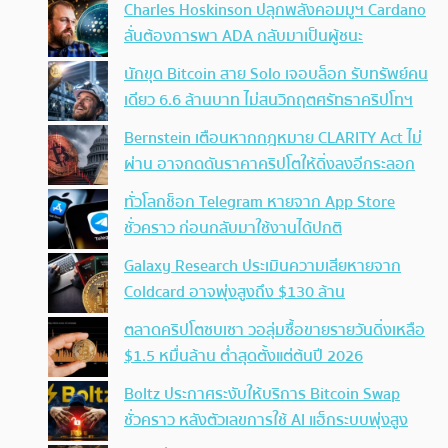
Charles Hoskinson ปลุกพลังคอมมูฯ Cardano
ลั่นต้องการพา ADA กลับมาเป็นผู้ชนะ
นักขุด Bitcoin สาย Solo เจอบล็อก รับทรัพย์คน
เดียว 6.6 ล้านบาท ไม่สนวิกฤตศรัทธาคริปโทฯ
Bernstein เตือนหากกฎหมาย CLARITY Act ไม่
ผ่าน อาจกดดันราคาคริปโตให้ดิ่งลงอีกระลอก
ทั่วโลกช็อก Telegram หายจาก App Store
ชั่วคราว ก่อนกลับมาใช้งานได้ปกติ
Galaxy Research ประเมินความเสียหายจาก
Coldcard อาจพุ่งสูงถึง $130 ล้าน
ตลาดคริปโตซบเซา วอลุ่มซื้อขายรายวันดิ่งเหลือ
$1.5 หมื่นล้าน ต่ำสุดตั้งแต่ต้นปี 2026
Boltz ประกาศระงับให้บริการ Bitcoin Swap
ชั่วคราว หลังตัวเลขการใช้ AI แฮ็กระบบพุ่งสูง