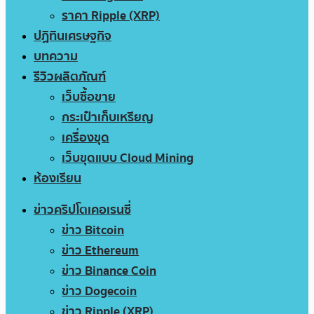
ราคา Ripple (XRP)
ปฏิทินเศรษฐกิจ
บทความ
รีวิวผลิตภัณฑ์
เว็บซื้อขาย
กระเป๋าเก็บเหรียญ
เครื่องขุด
เว็บขุดแบบ Cloud Mining
ห้องเรียน
ข่าวคริปโตเคอเรนซี่
ข่าว Bitcoin
ข่าว Ethereum
ข่าว Binance Coin
ข่าว Dogecoin
ข่าว Ripple (XRP)