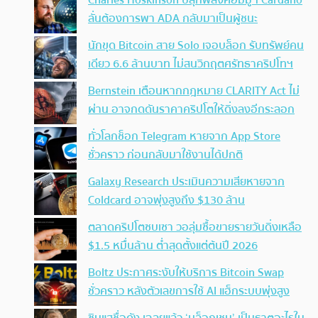
Charles Hoskinson ปลุกพลังคอมมูฯ Cardano
ลั่นต้องการพา ADA กลับมาเป็นผู้ชนะ
นักขุด Bitcoin สาย Solo เจอบล็อก รับทรัพย์คน
เดียว 6.6 ล้านบาท ไม่สนวิกฤตศรัทธาคริปโทฯ
Bernstein เตือนหากกฎหมาย CLARITY Act ไม่
ผ่าน อาจกดดันราคาคริปโตให้ดิ่งลงอีกระลอก
ทั่วโลกช็อก Telegram หายจาก App Store
ชั่วคราว ก่อนกลับมาใช้งานได้ปกติ
Galaxy Research ประเมินความเสียหายจาก
Coldcard อาจพุ่งสูงถึง $130 ล้าน
ตลาดคริปโตซบเซา วอลุ่มซื้อขายรายวันดิ่งเหลือ
$1.5 หมื่นล้าน ต่ำสุดตั้งแต่ต้นปี 2026
Boltz ประกาศระงับให้บริการ Bitcoin Swap
ชั่วคราว หลังตัวเลขการใช้ AI แฮ็กระบบพุ่งสูง