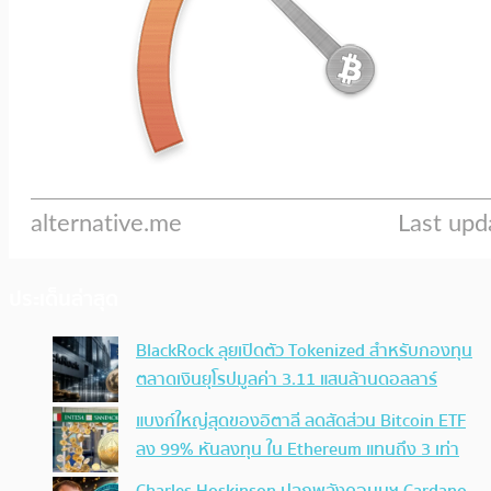
ประเด็นล่าสุด
BlackRock ลุยเปิดตัว Tokenized สำหรับกองทุน
ตลาดเงินยุโรปมูลค่า 3.11 แสนล้านดอลลาร์
แบงก์ใหญ่สุดของอิตาลี ลดสัดส่วน Bitcoin ETF
ลง 99% หันลงทุน ใน Ethereum แทนถึง 3 เท่า