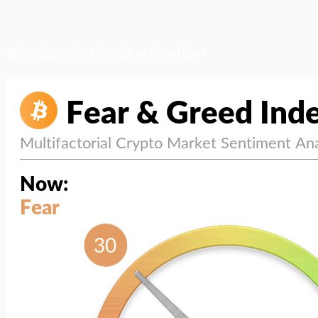
สภาวะตลาด (ความกลัว vs ความโลภ)