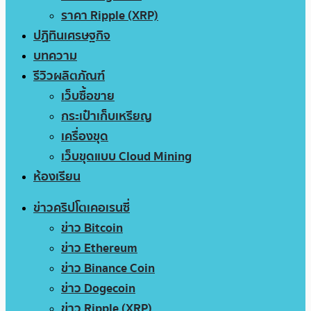
ราคา Ripple (XRP)
ปฏิทินเศรษฐกิจ
บทความ
รีวิวผลิตภัณฑ์
เว็บซื้อขาย
กระเป๋าเก็บเหรียญ
เครื่องขุด
เว็บขุดแบบ Cloud Mining
ห้องเรียน
ข่าวคริปโตเคอเรนซี่
ข่าว Bitcoin
ข่าว Ethereum
ข่าว Binance Coin
ข่าว Dogecoin
ข่าว Ripple (XRP)