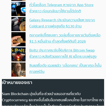
ทั่วโลกช็อก Telegram หายจาก App Store
ชั่วคราว ก่อนกลับมาใช้งานได้ปกติ
Galaxy Research ประเมินความเสียหายจาก
Coldcard อาจพุ่งสูงถึง $130 ล้าน
ตลาดคริปโตซบเซา วอลุ่มซื้อขายรายวันดิ่งเหลือ
$1.5 หมื่นล้าน ต่ำสุดตั้งแต่ต้นปี 2026
Boltz ประกาศระงับให้บริการ Bitcoin Swap
ชั่วคราว หลังตัวเลขการใช้ AI แฮ็กระบบพุ่งสูง
ซินแสชื่อดัง เฉลยแล้ว ‘บล็อกเชน’ เป็นธาตุอะไรใน
ศาสตร์จีน
เป้าหมายของเรา
Siam Blockchain มุ่งมั่นที่จะช่วยนำเสนอสารเกี่ยวกับ
Cryptocurrency และเทคโนโลยีบล็อกเชนเพื่อคนไทย ในภาษาไทย เรา