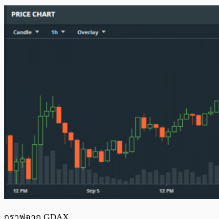
กราฟจาก GDAX