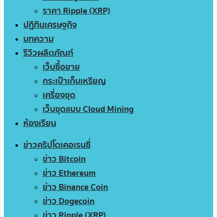
ราคา Ripple (XRP)
ปฏิทินเศรษฐกิจ
บทความ
รีวิวผลิตภัณฑ์
เว็บซื้อขาย
กระเป๋าเก็บเหรียญ
เครื่องขุด
เว็บขุดแบบ Cloud Mining
ห้องเรียน
ข่าวคริปโตเคอเรนซี่
ข่าว Bitcoin
ข่าว Ethereum
ข่าว Binance Coin
ข่าว Dogecoin
ข่าว Ripple (XRP)