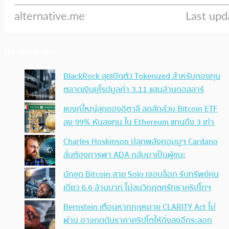
ประเด็นล่าสุด
BlackRock ลุยเปิดตัว Tokenized สำหรับกองทุน
ตลาดเงินยุโรปมูลค่า 3.11 แสนล้านดอลลาร์
แบงก์ใหญ่สุดของอิตาลี ลดสัดส่วน Bitcoin ETF
ลง 99% หันลงทุน ใน Ethereum แทนถึง 3 เท่า
Charles Hoskinson ปลุกพลังคอมมูฯ Cardano
ลั่นต้องการพา ADA กลับมาเป็นผู้ชนะ
นักขุด Bitcoin สาย Solo เจอบล็อก รับทรัพย์คน
เดียว 6.6 ล้านบาท ไม่สนวิกฤตศรัทธาคริปโทฯ
Bernstein เตือนหากกฎหมาย CLARITY Act ไม่
ผ่าน อาจกดดันราคาคริปโตให้ดิ่งลงอีกระลอก