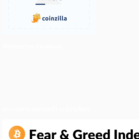
ติดตามเราบน Facebook
สภาวะตลาด (ความกลัว vs ความโลภ)