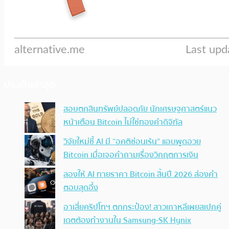
ประเด็นล่าสุด
สอบตกสินทรัพย์ปลอดภัย นักเศรษฐศาสตร์แนว
หน้าเตือน Bitcoin ไม่ใช่ทองคำดิจิทัล
วิจัยใหม่ชี้ AI มี “อคติซ่อนเร้น” แอบพูดอวย
Bitcoin เมื่อเจอคำถามเรื่องวิกฤตการเงิน
ลองให้ AI ทายราคา Bitcoin สิ้นปี 2026 ส่องคำ
ตอบสุดอึ้ง
อาเสี่ยคริปโทฯ ตกกระป๋อง! สาวเกาหลีเผยสเปกคู่
เดตต้องทำงานใน Samsung-SK Hynix