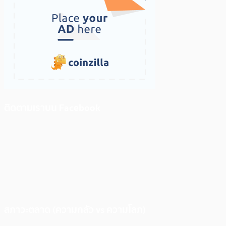
ติดตามเราบน Facebook
สภาวะตลาด (ความกลัว vs ความโลภ)