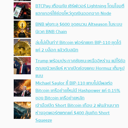
BTCPay เตือนภัย เซิร์ฟเวอร์ Lightning โดนโจมตี
แฮกเกอร์ใช้ช่องโหว่ดูดเงินออกจาก Node
BNB พุ่งทะลุ $600 จุดชนวน Altseason ในระบบ
นิเวศ BNB Chain
ล่มไม่เป็นท่า! Bitcoin ฟอร์กแยก BIP-110 ขุดได้
แค่ 2 บล็อก แล้วดับสนิท
Trump พร้อมประกาศชัยชนะเหนืออิหร่าน แม้ไร้ข้อ
ตกลงนิวเคลียร์ หากเปิดช่องแคบ Hormuz เต็มรูป
แบบ
Michael Saylor ชี้ BIP-110 แทบไม่มีผลต่อ
Bitcoin เครือข่ายใหม่มี Hashpower แค่ 0.15%
ของ Bitcoin เครือข่ายหลัก
เจ้ามือเปิด Short Bitcoin เกือบ 2 พันล้านบาท
ห่างจุดพอร์ตแตกแค่ $400 ลุ้นเกิด Short
Squeeze