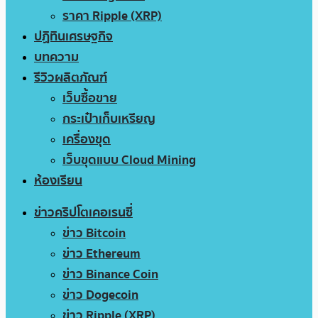
ราคา Ripple (XRP)
ปฏิทินเศรษฐกิจ
บทความ
รีวิวผลิตภัณฑ์
เว็บซื้อขาย
กระเป๋าเก็บเหรียญ
เครื่องขุด
เว็บขุดแบบ Cloud Mining
ห้องเรียน
ข่าวคริปโตเคอเรนซี่
ข่าว Bitcoin
ข่าว Ethereum
ข่าว Binance Coin
ข่าว Dogecoin
ข่าว Ripple (XRP)