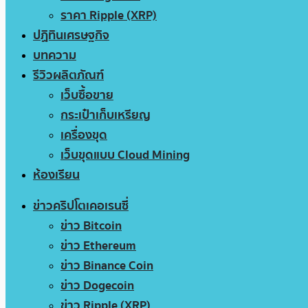
ราคา Ripple (XRP)
ปฏิทินเศรษฐกิจ
บทความ
รีวิวผลิตภัณฑ์
เว็บซื้อขาย
กระเป๋าเก็บเหรียญ
เครื่องขุด
เว็บขุดแบบ Cloud Mining
ห้องเรียน
ข่าวคริปโตเคอเรนซี่
ข่าว Bitcoin
ข่าว Ethereum
ข่าว Binance Coin
ข่าว Dogecoin
ข่าว Ripple (XRP)