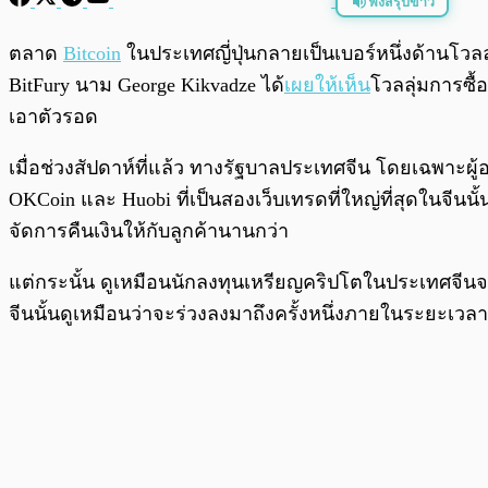
ฟังสรุปข่าว
พร้อมเล่น
ตลาด
Bitcoin
ในประเทศญี่ปุ่นกลายเป็นเบอร์หนึ่งด้านโว
BitFury นาม George Kikvadze ได้
เผยให้เห็น
โวลลุ่มการซื้
เอาตัวรอด
เมื่อช่วงสัปดาห์ที่แล้ว ทางรัฐบาลประเทศจีน โดยเฉพาะผู
OKCoin และ Huobi ที่เป็นสองเว็บเทรดที่ใหญ่ที่สุดในจีนนั้
จัดการคืนเงินให้กับลูกค้านานกว่า
แต่กระนั้น ดูเหมือนนักลงทุนเหรียญคริปโตในประเทศจีนจ
จีนนั้นดูเหมือนว่าจะร่วงลงมาถึงครั้งหนึ่งภายในระยะเวลาแ