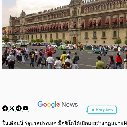
ฟังสรุปข่าว
พร้อมเล่น
ในเดือนนี้ รัฐบาลประเทศเม็กซิโกได้เปิดเผยร่างกฎหมายที่