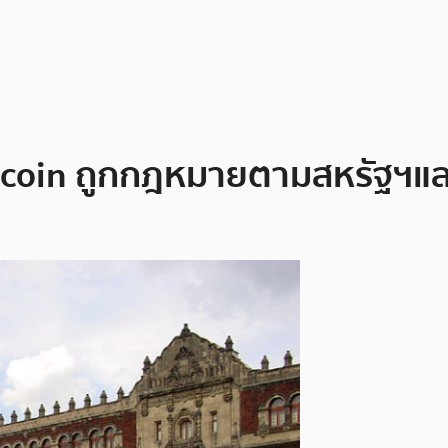
Bitcoin ถูกกฎหมายตามสหรัฐฯแล