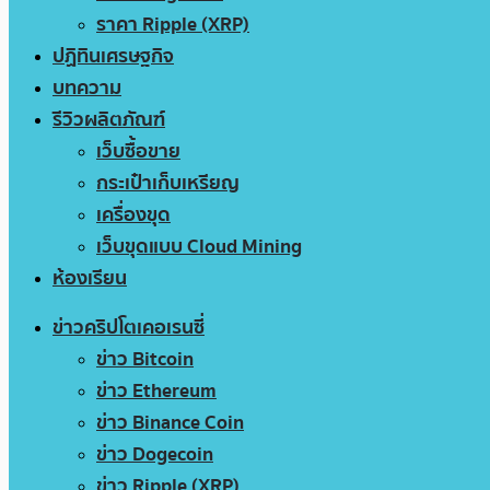
ราคา Ripple (XRP)
ปฏิทินเศรษฐกิจ
บทความ
รีวิวผลิตภัณฑ์
เว็บซื้อขาย
กระเป๋าเก็บเหรียญ
เครื่องขุด
เว็บขุดแบบ Cloud Mining
ห้องเรียน
ข่าวคริปโตเคอเรนซี่
ข่าว Bitcoin
ข่าว Ethereum
ข่าว Binance Coin
ข่าว Dogecoin
ข่าว Ripple (XRP)