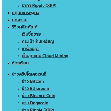
ราคา Ripple (XRP)
ปฏิทินเศรษฐกิจ
บทความ
รีวิวผลิตภัณฑ์
เว็บซื้อขาย
กระเป๋าเก็บเหรียญ
เครื่องขุด
เว็บขุดแบบ Cloud Mining
ห้องเรียน
ข่าวคริปโตเคอเรนซี่
ข่าว Bitcoin
ข่าว Ethereum
ข่าว Binance Coin
ข่าว Dogecoin
ข่าว Ripple (XRP)