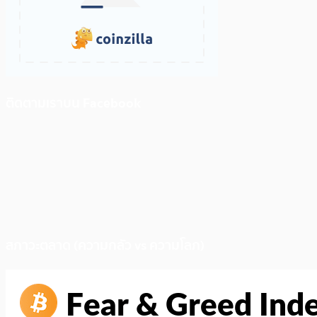
ติดตามเราบน Facebook
สภาวะตลาด (ความกลัว vs ความโลภ)