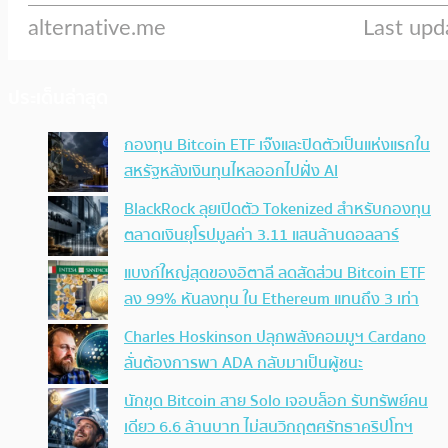
ประเด็นล่าสุด
กองทุน Bitcoin ETF เจ๊งและปิดตัวเป็นแห่งแรกใน
สหรัฐหลังเงินทุนไหลออกไปฝั่ง AI
BlackRock ลุยเปิดตัว Tokenized สำหรับกองทุน
ตลาดเงินยุโรปมูลค่า 3.11 แสนล้านดอลลาร์
แบงก์ใหญ่สุดของอิตาลี ลดสัดส่วน Bitcoin ETF
ลง 99% หันลงทุน ใน Ethereum แทนถึง 3 เท่า
Charles Hoskinson ปลุกพลังคอมมูฯ Cardano
ลั่นต้องการพา ADA กลับมาเป็นผู้ชนะ
นักขุด Bitcoin สาย Solo เจอบล็อก รับทรัพย์คน
เดียว 6.6 ล้านบาท ไม่สนวิกฤตศรัทธาคริปโทฯ