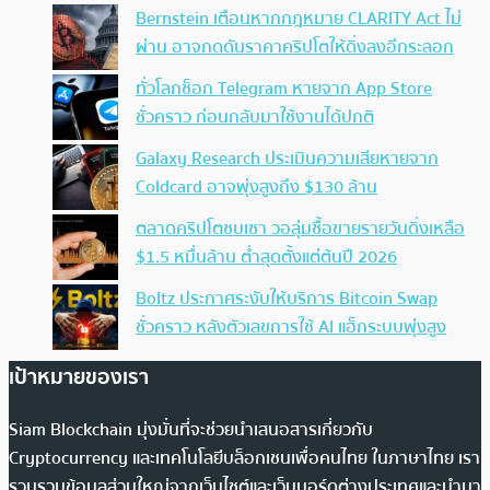
Bernstein เตือนหากกฎหมาย CLARITY Act ไม่
ผ่าน อาจกดดันราคาคริปโตให้ดิ่งลงอีกระลอก
ทั่วโลกช็อก Telegram หายจาก App Store
ชั่วคราว ก่อนกลับมาใช้งานได้ปกติ
Galaxy Research ประเมินความเสียหายจาก
Coldcard อาจพุ่งสูงถึง $130 ล้าน
ตลาดคริปโตซบเซา วอลุ่มซื้อขายรายวันดิ่งเหลือ
$1.5 หมื่นล้าน ต่ำสุดตั้งแต่ต้นปี 2026
Boltz ประกาศระงับให้บริการ Bitcoin Swap
ชั่วคราว หลังตัวเลขการใช้ AI แฮ็กระบบพุ่งสูง
เป้าหมายของเรา
Siam Blockchain มุ่งมั่นที่จะช่วยนำเสนอสารเกี่ยวกับ
Cryptocurrency และเทคโนโลยีบล็อกเชนเพื่อคนไทย ในภาษาไทย เรา
รวบรวมข้อมูลส่วนใหญ่จากเว็บไซต์และเว็บบอร์ดต่างประเทศและนำมา