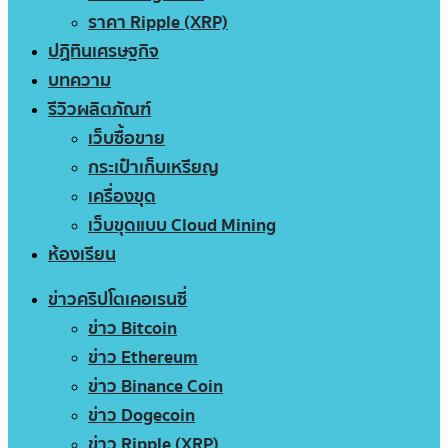
ราคา Ripple (XRP)
ปฏิทินเศรษฐกิจ
บทความ
รีวิวผลิตภัณฑ์
เว็บซื้อขาย
กระเป๋าเก็บเหรียญ
เครื่องขุด
เว็บขุดแบบ Cloud Mining
ห้องเรียน
ข่าวคริปโตเคอเรนซี่
ข่าว Bitcoin
ข่าว Ethereum
ข่าว Binance Coin
ข่าว Dogecoin
ข่าว Ripple (XRP)