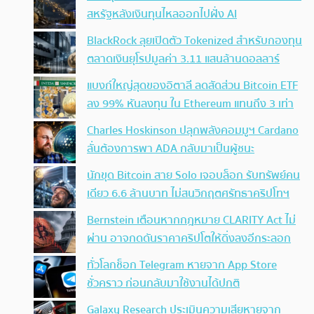
สหรัฐหลังเงินทุนไหลออกไปฝั่ง AI
BlackRock ลุยเปิดตัว Tokenized สำหรับกองทุน
ตลาดเงินยุโรปมูลค่า 3.11 แสนล้านดอลลาร์
แบงก์ใหญ่สุดของอิตาลี ลดสัดส่วน Bitcoin ETF
ลง 99% หันลงทุน ใน Ethereum แทนถึง 3 เท่า
Charles Hoskinson ปลุกพลังคอมมูฯ Cardano
ลั่นต้องการพา ADA กลับมาเป็นผู้ชนะ
นักขุด Bitcoin สาย Solo เจอบล็อก รับทรัพย์คน
เดียว 6.6 ล้านบาท ไม่สนวิกฤตศรัทธาคริปโทฯ
Bernstein เตือนหากกฎหมาย CLARITY Act ไม่
ผ่าน อาจกดดันราคาคริปโตให้ดิ่งลงอีกระลอก
ทั่วโลกช็อก Telegram หายจาก App Store
ชั่วคราว ก่อนกลับมาใช้งานได้ปกติ
Galaxy Research ประเมินความเสียหายจาก