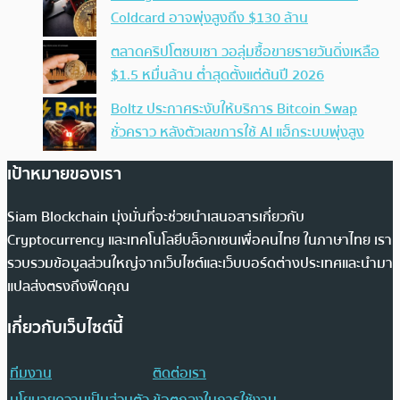
Coldcard อาจพุ่งสูงถึง $130 ล้าน
ตลาดคริปโตซบเซา วอลุ่มซื้อขายรายวันดิ่งเหลือ
$1.5 หมื่นล้าน ต่ำสุดตั้งแต่ต้นปี 2026
Boltz ประกาศระงับให้บริการ Bitcoin Swap
ชั่วคราว หลังตัวเลขการใช้ AI แฮ็กระบบพุ่งสูง
เป้าหมายของเรา
Siam Blockchain มุ่งมั่นที่จะช่วยนำเสนอสารเกี่ยวกับ
Cryptocurrency และเทคโนโลยีบล็อกเชนเพื่อคนไทย ในภาษาไทย เรา
รวบรวมข้อมูลส่วนใหญ่จากเว็บไซต์และเว็บบอร์ดต่างประเทศและนำมา
แปลส่งตรงถึงฟีดคุณ
เกี่ยวกับเว็บไซต์นี้
ทีมงาน
ติดต่อเรา
นโยบายความเป็นส่วนตัว
ข้อตกลงในการใช้งาน