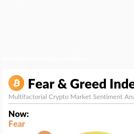
สภาวะตลาด (ความกลัว vs ความโลภ)