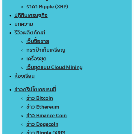
ราคา Ripple (XRP)
ปฏิทินเศรษฐกิจ
บทความ
รีวิวผลิตภัณฑ์
เว็บซื้อขาย
กระเป๋าเก็บเหรียญ
เครื่องขุด
เว็บขุดแบบ Cloud Mining
ห้องเรียน
ข่าวคริปโตเคอเรนซี่
ข่าว Bitcoin
ข่าว Ethereum
ข่าว Binance Coin
ข่าว Dogecoin
ข่าว Ripple (XRP)