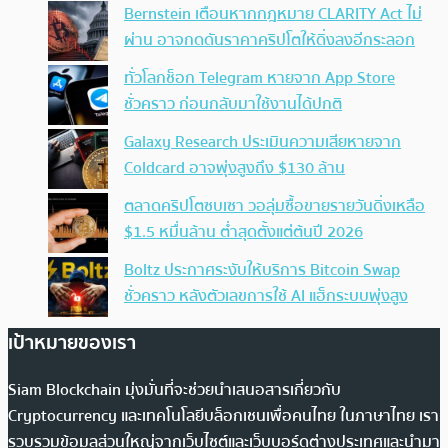
Bernstein เตือนหากกฎหมาย CLARITY Act ไม่
ผ่าน อาจกดดันราคาคริปโตให้ดิ่งลงอีกระลอก
ทั่วโลกช็อก Telegram หายจาก App Store
ชั่วคราว ก่อนกลับมาใช้งานได้ปกติ
Galaxy Research ประเมินความเสียหายจาก
Coldcard อาจพุ่งสูงถึง $130 ล้าน
ตลาดคริปโตซบเซา วอลุ่มซื้อขายรายวันดิ่งเหลือ
$1.5 หมื่นล้าน ต่ำสุดตั้งแต่ต้นปี 2026
Boltz ประกาศระงับให้บริการ Bitcoin Swap
ชั่วคราว หลังตัวเลขการใช้ AI แฮ็กระบบพุ่งสูง
เป้าหมายของเรา
Siam Blockchain มุ่งมั่นที่จะช่วยนำเสนอสารเกี่ยวกับ
Cryptocurrency และเทคโนโลยีบล็อกเชนเพื่อคนไทย ในภาษาไทย เรา
รวบรวมข้อมูลส่วนใหญ่จากเว็บไซต์และเว็บบอร์ดต่างประเทศและนำมา