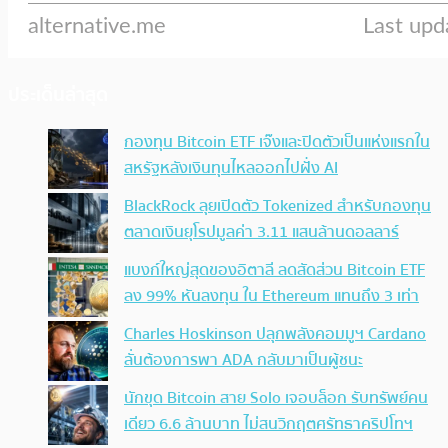
ประเด็นล่าสุด
กองทุน Bitcoin ETF เจ๊งและปิดตัวเป็นแห่งแรกใน
สหรัฐหลังเงินทุนไหลออกไปฝั่ง AI
BlackRock ลุยเปิดตัว Tokenized สำหรับกองทุน
ตลาดเงินยุโรปมูลค่า 3.11 แสนล้านดอลลาร์
แบงก์ใหญ่สุดของอิตาลี ลดสัดส่วน Bitcoin ETF
ลง 99% หันลงทุน ใน Ethereum แทนถึง 3 เท่า
Charles Hoskinson ปลุกพลังคอมมูฯ Cardano
ลั่นต้องการพา ADA กลับมาเป็นผู้ชนะ
นักขุด Bitcoin สาย Solo เจอบล็อก รับทรัพย์คน
เดียว 6.6 ล้านบาท ไม่สนวิกฤตศรัทธาคริปโทฯ