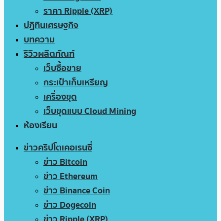
ราคา Ripple (XRP)
ปฏิทินเศรษฐกิจ
บทความ
รีวิวผลิตภัณฑ์
เว็บซื้อขาย
กระเป๋าเก็บเหรียญ
เครื่องขุด
เว็บขุดแบบ Cloud Mining
ห้องเรียน
ข่าวคริปโตเคอเรนซี่
ข่าว Bitcoin
ข่าว Ethereum
ข่าว Binance Coin
ข่าว Dogecoin
ข่าว Ripple (XRP)