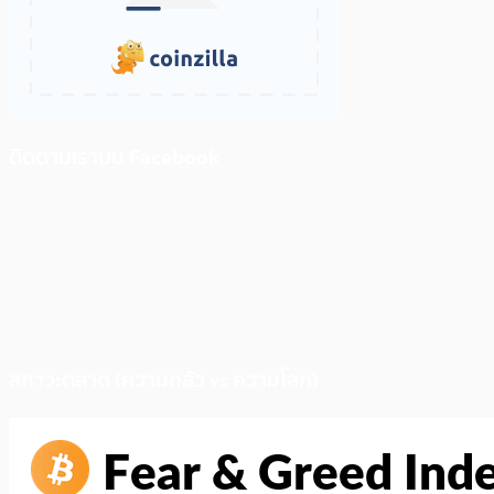
ติดตามเราบน Facebook
สภาวะตลาด (ความกลัว vs ความโลภ)