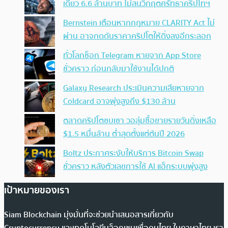
เดียว 6.6 ล้านบาท ไม่สนวิกฤตศรัทธาคริปโทฯ
Bernstein เตือนหากกฎหมาย CLARITY Act ไม่
ผ่าน อาจกดดันราคาคริปโตให้ดิ่งลงอีกระลอก
ทั่วโลกช็อก Telegram หายจาก App Store
ชั่วคราว ก่อนกลับมาใช้งานได้ปกติ
Galaxy Research ประเมินความเสียหายจาก
Coldcard อาจพุ่งสูงถึง $130 ล้าน
ตลาดคริปโตซบเซา วอลุ่มซื้อขายรายวันดิ่งเหลือ
$1.5 หมื่นล้าน ต่ำสุดตั้งแต่ต้นปี 2026
Boltz ประกาศระงับให้บริการ Bitcoin Swap
ชั่วคราว หลังตัวเลขการใช้ AI แฮ็กระบบพุ่งสูง
เป้าหมายของเรา
Siam Blockchain มุ่งมั่นที่จะช่วยนำเสนอสารเกี่ยวกับ
Cryptocurrency และเทคโนโลยีบล็อกเชนเพื่อคนไทย ในภาษาไทย เรา