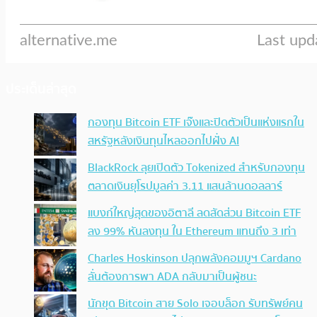
ประเด็นล่าสุด
กองทุน Bitcoin ETF เจ๊งและปิดตัวเป็นแห่งแรกใน
สหรัฐหลังเงินทุนไหลออกไปฝั่ง AI
BlackRock ลุยเปิดตัว Tokenized สำหรับกองทุน
ตลาดเงินยุโรปมูลค่า 3.11 แสนล้านดอลลาร์
แบงก์ใหญ่สุดของอิตาลี ลดสัดส่วน Bitcoin ETF
ลง 99% หันลงทุน ใน Ethereum แทนถึง 3 เท่า
Charles Hoskinson ปลุกพลังคอมมูฯ Cardano
ลั่นต้องการพา ADA กลับมาเป็นผู้ชนะ
นักขุด Bitcoin สาย Solo เจอบล็อก รับทรัพย์คน