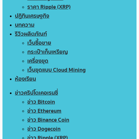
ราคา Ripple (XRP)
ปฏิทินเศรษฐกิจ
บทความ
รีวิวผลิตภัณฑ์
เว็บซื้อขาย
กระเป๋าเก็บเหรียญ
เครื่องขุด
เว็บขุดแบบ Cloud Mining
ห้องเรียน
ข่าวคริปโตเคอเรนซี่
ข่าว Bitcoin
ข่าว Ethereum
ข่าว Binance Coin
ข่าว Dogecoin
ข่าว Ripple (XRP)