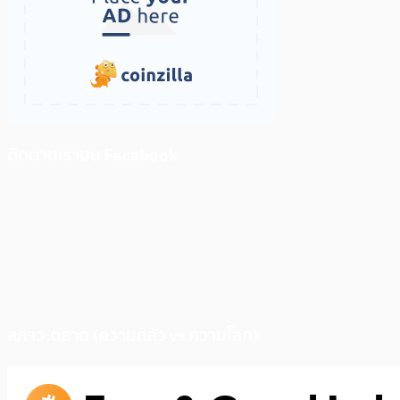
ติดตามเราบน Facebook
สภาวะตลาด (ความกลัว vs ความโลภ)