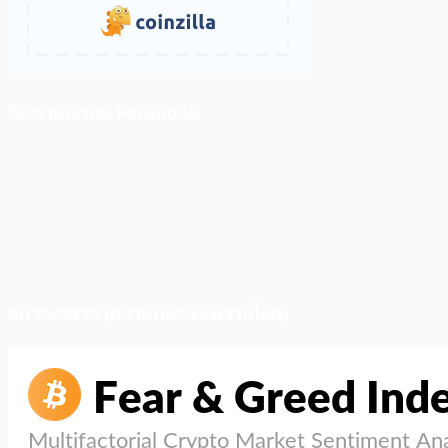
ติดตามเราบน Facebook
สภาวะตลาด (ความกลัว vs ความโลภ)