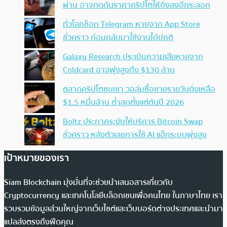
ผ่าน อาจกดดันราคาคริปโตให้ดิ่งลงอีกระลอก
ทั่วโลกช็อก Telegram หายจาก App Store
ชั่วคราว ก่อนกลับมาใช้งานได้ปกติ
Galaxy Research ประเมินความเสียหายจาก
Coldcard อาจพุ่งสูงถึง $130 ล้าน
ตลาดคริปโตซบเซา วอลุ่มซื้อขายรายวันดิ่งเหลือ
$1.5 หมื่นล้าน ต่ำสุดตั้งแต่ต้นปี 2026
Boltz ประกาศระงับให้บริการ Bitcoin Swap
ชั่วคราว หลังตัวเลขการใช้ AI แฮ็กระบบพุ่งสูง
เป้าหมายของเรา
Siam Blockchain มุ่งมั่นที่จะช่วยนำเสนอสารเกี่ยวกับ
Cryptocurrency และเทคโนโลยีบล็อกเชนเพื่อคนไทย ในภาษาไทย เรา
รวบรวมข้อมูลส่วนใหญ่จากเว็บไซต์และเว็บบอร์ดต่างประเทศและนำมา
แปลส่งตรงถึงฟีดคุณ