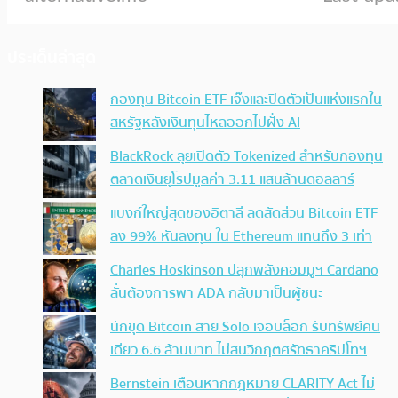
ประเด็นล่าสุด
กองทุน Bitcoin ETF เจ๊งและปิดตัวเป็นแห่งแรกใน
สหรัฐหลังเงินทุนไหลออกไปฝั่ง AI
BlackRock ลุยเปิดตัว Tokenized สำหรับกองทุน
ตลาดเงินยุโรปมูลค่า 3.11 แสนล้านดอลลาร์
แบงก์ใหญ่สุดของอิตาลี ลดสัดส่วน Bitcoin ETF
ลง 99% หันลงทุน ใน Ethereum แทนถึง 3 เท่า
Charles Hoskinson ปลุกพลังคอมมูฯ Cardano
ลั่นต้องการพา ADA กลับมาเป็นผู้ชนะ
นักขุด Bitcoin สาย Solo เจอบล็อก รับทรัพย์คน
เดียว 6.6 ล้านบาท ไม่สนวิกฤตศรัทธาคริปโทฯ
Bernstein เตือนหากกฎหมาย CLARITY Act ไม่