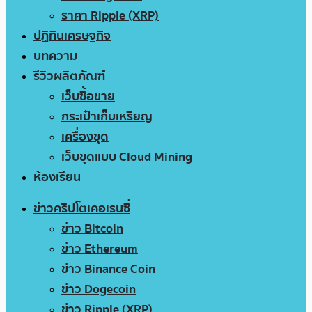
ราคา Ripple (XRP)
ปฏิทินเศรษฐกิจ
บทความ
รีวิวผลิตภัณฑ์
เว็บซื้อขาย
กระเป๋าเก็บเหรียญ
เครื่องขุด
เว็บขุดแบบ Cloud Mining
ห้องเรียน
ข่าวคริปโตเคอเรนซี่
ข่าว Bitcoin
ข่าว Ethereum
ข่าว Binance Coin
ข่าว Dogecoin
ข่าว Ripple (XRP)