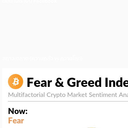
ติดตามเราบน Facebook
สภาวะตลาด (ความกลัว vs ความโลภ)