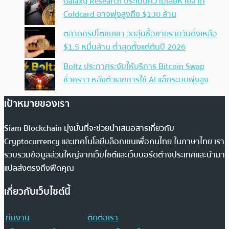
Galaxy Research ประเมินความเสียหายจาก
Coldcard อาจพุ่งสูงถึง $130 ล้าน
ตลาดคริปโตซบเซา วอลุ่มซื้อขายรายวันดิ่งเหลือ
$1.5 หมื่นล้าน ต่ำสุดตั้งแต่ต้นปี 2026
Boltz ประกาศระงับให้บริการ Bitcoin Swap
ชั่วคราว หลังตัวเลขการใช้ AI แฮ็กระบบพุ่งสูง
เป้าหมายของเรา
Siam Blockchain มุ่งมั่นที่จะช่วยนำเสนอสารเกี่ยวกับ
Cryptocurrency และเทคโนโลยีบล็อกเชนเพื่อคนไทย ในภาษาไทย เรา
รวบรวมข้อมูลส่วนใหญ่จากเว็บไซต์และเว็บบอร์ดต่างประเทศและนำมา
แปลส่งตรงถึงฟีดคุณ
เกี่ยวกับเว็บไซต์นี้
ทีมงาน
ติดต่อเรา