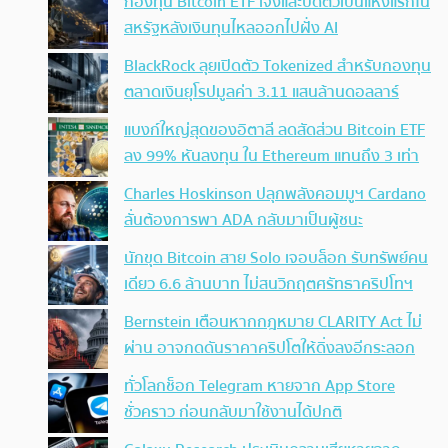
กองทุน Bitcoin ETF เจ๊งและปิดตัวเป็นแห่งแรกใน
สหรัฐหลังเงินทุนไหลออกไปฝั่ง AI
BlackRock ลุยเปิดตัว Tokenized สำหรับกองทุน
ตลาดเงินยุโรปมูลค่า 3.11 แสนล้านดอลลาร์
แบงก์ใหญ่สุดของอิตาลี ลดสัดส่วน Bitcoin ETF
ลง 99% หันลงทุน ใน Ethereum แทนถึง 3 เท่า
Charles Hoskinson ปลุกพลังคอมมูฯ Cardano
ลั่นต้องการพา ADA กลับมาเป็นผู้ชนะ
นักขุด Bitcoin สาย Solo เจอบล็อก รับทรัพย์คน
เดียว 6.6 ล้านบาท ไม่สนวิกฤตศรัทธาคริปโทฯ
Bernstein เตือนหากกฎหมาย CLARITY Act ไม่
ผ่าน อาจกดดันราคาคริปโตให้ดิ่งลงอีกระลอก
ทั่วโลกช็อก Telegram หายจาก App Store
ชั่วคราว ก่อนกลับมาใช้งานได้ปกติ