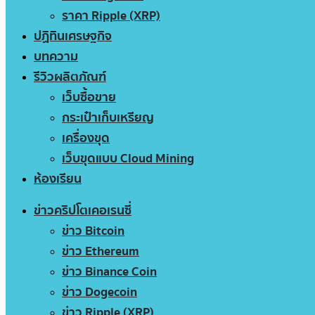
ราคา Ripple (XRP)
ปฏิทินเศรษฐกิจ
บทความ
รีวิวผลิตภัณฑ์
เว็บซื้อขาย
กระเป๋าเก็บเหรียญ
เครื่องขุด
เว็บขุดแบบ Cloud Mining
ห้องเรียน
ข่าวคริปโตเคอเรนซี่
ข่าว Bitcoin
ข่าว Ethereum
ข่าว Binance Coin
ข่าว Dogecoin
ข่าว Ripple (XRP)