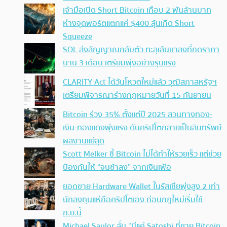
เจ้ามือเปิด Short Bitcoin เกือบ 2 พันล้านบาท
ห่างจุดพอร์ตแตกแค่ $400 ลุ้นเกิด Short
Squeeze
SOL ส่งสัญญาณกลับตัว ทะลุเส้นขาลงที่กดราคา
นาน 3 เดือน เตรียมพุ่งอย่างรุนแรง
CLARITY Act ได้วันโหวตใหม่แล้ว วุฒิสภาสหรัฐฯ
เตรียมพิจารณาร่างกฎหมายวันที่ 15 กันยายน
Bitcoin ร่วง 35% ตั้งแต่ปี 2025 สวนทางทอง-
เงิน-ทองแดงพุ่งแรง ดันคริปโตกลายเป็นสินทรัพย์
ผลงานแย่สุด
Scott Melker ชี้ Bitcoin ไม่ได้ทำให้รวยเร็ว แต่ช่วย
ป้องกันให้ “จนช้าลง” จากเงินเฟ้อ
ยอดขาย Hardware Wallet ในรัสเซียพุ่งสูง 2 เท่า
นักลงทุนแห่ถือคริปโตเอง ก่อนกฎใหม่เริ่มใช้
ก.ย.นี้
Michael Saylor ลั่น “มีแค่ Satoshi ที่ขาย Bitcoin