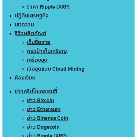
ราคา Ripple (XRP)
ปฏิทินเศรษฐกิจ
บทความ
รีวิวผลิตภัณฑ์
เว็บซื้อขาย
กระเป๋าเก็บเหรียญ
เครื่องขุด
เว็บขุดแบบ Cloud Mining
ห้องเรียน
ข่าวคริปโตเคอเรนซี่
ข่าว Bitcoin
ข่าว Ethereum
ข่าว Binance Coin
ข่าว Dogecoin
ข่าว Ripple (XRP)