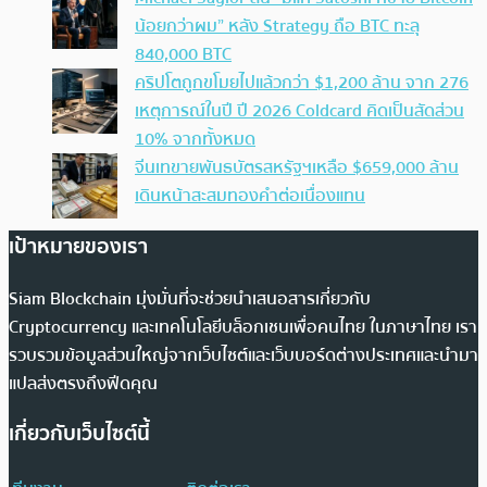
น้อยกว่าผม” หลัง Strategy ถือ BTC ทะลุ
840,000 BTC
คริปโตถูกขโมยไปแล้วกว่า $1,200 ล้าน จาก 276
เหตุการณ์ในปี ปี 2026 Coldcard คิดเป็นสัดส่วน
10% จากทั้งหมด
จีนเทขายพันธบัตรสหรัฐฯเหลือ $659,000 ล้าน
เดินหน้าสะสมทองคำต่อเนื่องแทน
เป้าหมายของเรา
Siam Blockchain มุ่งมั่นที่จะช่วยนำเสนอสารเกี่ยวกับ
Cryptocurrency และเทคโนโลยีบล็อกเชนเพื่อคนไทย ในภาษาไทย เรา
รวบรวมข้อมูลส่วนใหญ่จากเว็บไซต์และเว็บบอร์ดต่างประเทศและนำมา
แปลส่งตรงถึงฟีดคุณ
เกี่ยวกับเว็บไซต์นี้