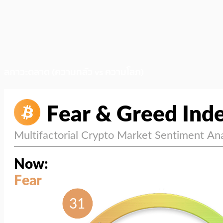
สภาวะตลาด (ความกลัว vs ความโลภ)