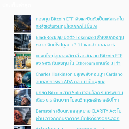
ประเด็นล่าสุด
กองทุน Bitcoin ETF เจ๊งและปิดตัวเป็นแห่งแรกใน
สหรัฐหลังเงินทุนไหลออกไปฝั่ง AI
BlackRock ลุยเปิดตัว Tokenized สำหรับกองทุน
ตลาดเงินยุโรปมูลค่า 3.11 แสนล้านดอลลาร์
แบงก์ใหญ่สุดของอิตาลี ลดสัดส่วน Bitcoin ETF
ลง 99% หันลงทุน ใน Ethereum แทนถึง 3 เท่า
Charles Hoskinson ปลุกพลังคอมมูฯ Cardano
ลั่นต้องการพา ADA กลับมาเป็นผู้ชนะ
นักขุด Bitcoin สาย Solo เจอบล็อก รับทรัพย์คน
เดียว 6.6 ล้านบาท ไม่สนวิกฤตศรัทธาคริปโทฯ
Bernstein เตือนหากกฎหมาย CLARITY Act ไม่
ผ่าน อาจกดดันราคาคริปโตให้ดิ่งลงอีกระลอก