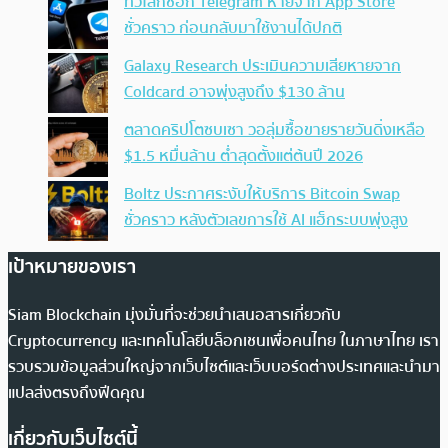
ทั่วโลกช็อก Telegram หายจาก App Store
ชั่วคราว ก่อนกลับมาใช้งานได้ปกติ
Galaxy Research ประเมินความเสียหายจาก
Coldcard อาจพุ่งสูงถึง $130 ล้าน
ตลาดคริปโตซบเซา วอลุ่มซื้อขายรายวันดิ่งเหลือ
$1.5 หมื่นล้าน ต่ำสุดตั้งแต่ต้นปี 2026
Boltz ประกาศระงับให้บริการ Bitcoin Swap
ชั่วคราว หลังตัวเลขการใช้ AI แฮ็กระบบพุ่งสูง
เป้าหมายของเรา
Siam Blockchain มุ่งมั่นที่จะช่วยนำเสนอสารเกี่ยวกับ
Cryptocurrency และเทคโนโลยีบล็อกเชนเพื่อคนไทย ในภาษาไทย เรา
รวบรวมข้อมูลส่วนใหญ่จากเว็บไซต์และเว็บบอร์ดต่างประเทศและนำมา
แปลส่งตรงถึงฟีดคุณ
เกี่ยวกับเว็บไซต์นี้