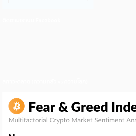
ติดตามเราบน Facebook
สภาวะตลาด (ความกลัว vs ความโลภ)