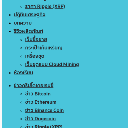
ราคา Ripple (XRP)
ปฏิทินเศรษฐกิจ
บทความ
รีวิวผลิตภัณฑ์
เว็บซื้อขาย
กระเป๋าเก็บเหรียญ
เครื่องขุด
เว็บขุดแบบ Cloud Mining
ห้องเรียน
ข่าวคริปโตเคอเรนซี่
ข่าว Bitcoin
ข่าว Ethereum
ข่าว Binance Coin
ข่าว Dogecoin
ข่าว Ripple (XRP)