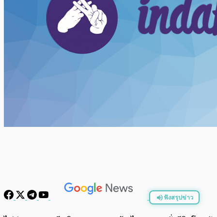
ฟังสรุปข่าว
พร้อมเล่น