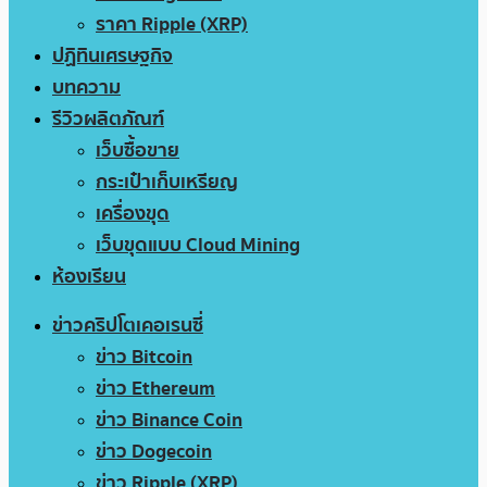
ราคา Ripple (XRP)
ปฏิทินเศรษฐกิจ
บทความ
รีวิวผลิตภัณฑ์
เว็บซื้อขาย
กระเป๋าเก็บเหรียญ
เครื่องขุด
เว็บขุดแบบ Cloud Mining
ห้องเรียน
ข่าวคริปโตเคอเรนซี่
ข่าว Bitcoin
ข่าว Ethereum
ข่าว Binance Coin
ข่าว Dogecoin
ข่าว Ripple (XRP)