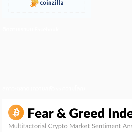
ติดตามเราบน Facebook
สภาวะตลาด (ความกลัว vs ความโลภ)