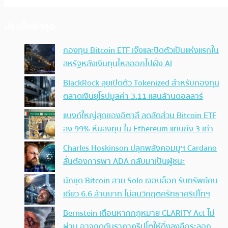
ประเด็นล่าสุด
กองทุน Bitcoin ETF เจ๊งและปิดตัวเป็นแห่งแรกใน
สหรัฐหลังเงินทุนไหลออกไปฝั่ง AI
BlackRock ลุยเปิดตัว Tokenized สำหรับกองทุน
ตลาดเงินยุโรปมูลค่า 3.11 แสนล้านดอลลาร์
แบงก์ใหญ่สุดของอิตาลี ลดสัดส่วน Bitcoin ETF
ลง 99% หันลงทุน ใน Ethereum แทนถึง 3 เท่า
Charles Hoskinson ปลุกพลังคอมมูฯ Cardano
ลั่นต้องการพา ADA กลับมาเป็นผู้ชนะ
นักขุด Bitcoin สาย Solo เจอบล็อก รับทรัพย์คน
เดียว 6.6 ล้านบาท ไม่สนวิกฤตศรัทธาคริปโทฯ
Bernstein เตือนหากกฎหมาย CLARITY Act ไม่
ผ่าน อาจกดดันราคาคริปโตให้ดิ่งลงอีกระลอก