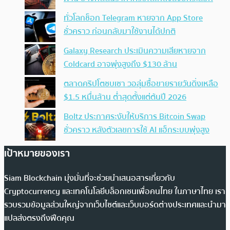
ทั่วโลกช็อก Telegram หายจาก App Store
ชั่วคราว ก่อนกลับมาใช้งานได้ปกติ
Galaxy Research ประเมินความเสียหายจาก
Coldcard อาจพุ่งสูงถึง $130 ล้าน
ตลาดคริปโตซบเซา วอลุ่มซื้อขายรายวันดิ่งเหลือ
$1.5 หมื่นล้าน ต่ำสุดตั้งแต่ต้นปี 2026
Boltz ประกาศระงับให้บริการ Bitcoin Swap
ชั่วคราว หลังตัวเลขการใช้ AI แฮ็กระบบพุ่งสูง
เป้าหมายของเรา
Siam Blockchain มุ่งมั่นที่จะช่วยนำเสนอสารเกี่ยวกับ
Cryptocurrency และเทคโนโลยีบล็อกเชนเพื่อคนไทย ในภาษาไทย เรา
รวบรวมข้อมูลส่วนใหญ่จากเว็บไซต์และเว็บบอร์ดต่างประเทศและนำมา
แปลส่งตรงถึงฟีดคุณ