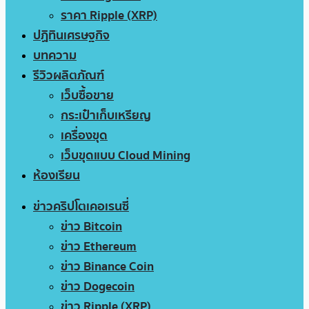
ราคา Ripple (XRP)
ปฏิทินเศรษฐกิจ
บทความ
รีวิวผลิตภัณฑ์
เว็บซื้อขาย
กระเป๋าเก็บเหรียญ
เครื่องขุด
เว็บขุดแบบ Cloud Mining
ห้องเรียน
ข่าวคริปโตเคอเรนซี่
ข่าว Bitcoin
ข่าว Ethereum
ข่าว Binance Coin
ข่าว Dogecoin
ข่าว Ripple (XRP)