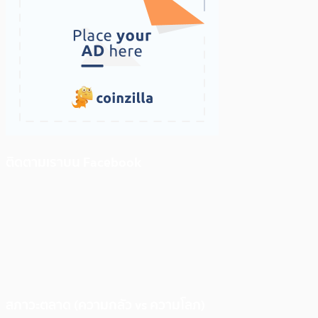
ติดตามเราบน Facebook
สภาวะตลาด (ความกลัว vs ความโลภ)