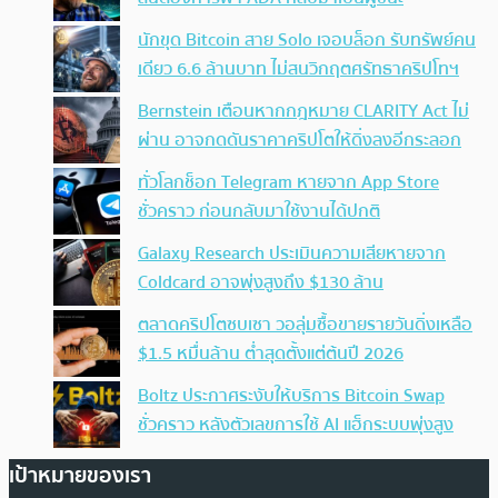
นักขุด Bitcoin สาย Solo เจอบล็อก รับทรัพย์คน
เดียว 6.6 ล้านบาท ไม่สนวิกฤตศรัทธาคริปโทฯ
Bernstein เตือนหากกฎหมาย CLARITY Act ไม่
ผ่าน อาจกดดันราคาคริปโตให้ดิ่งลงอีกระลอก
ทั่วโลกช็อก Telegram หายจาก App Store
ชั่วคราว ก่อนกลับมาใช้งานได้ปกติ
Galaxy Research ประเมินความเสียหายจาก
Coldcard อาจพุ่งสูงถึง $130 ล้าน
ตลาดคริปโตซบเซา วอลุ่มซื้อขายรายวันดิ่งเหลือ
$1.5 หมื่นล้าน ต่ำสุดตั้งแต่ต้นปี 2026
Boltz ประกาศระงับให้บริการ Bitcoin Swap
ชั่วคราว หลังตัวเลขการใช้ AI แฮ็กระบบพุ่งสูง
เป้าหมายของเรา