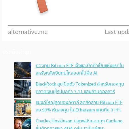
ประเด็นล่าสุด
กองทุน Bitcoin ETF เจ๊งและปิดตัวเป็นแห่งแรกใน
สหรัฐหลังเงินทุนไหลออกไปฝั่ง AI
BlackRock ลุยเปิดตัว Tokenized สำหรับกองทุน
ตลาดเงินยุโรปมูลค่า 3.11 แสนล้านดอลลาร์
แบงก์ใหญ่สุดของอิตาลี ลดสัดส่วน Bitcoin ETF
ลง 99% หันลงทุน ใน Ethereum แทนถึง 3 เท่า
Charles Hoskinson ปลุกพลังคอมมูฯ Cardano
ลั่นต้องการพา ADA กลับมาเป็นผู้ชนะ