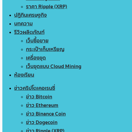
ราคา Ripple (XRP)
ปฏิทินเศรษฐกิจ
บทความ
รีวิวผลิตภัณฑ์
เว็บซื้อขาย
กระเป๋าเก็บเหรียญ
เครื่องขุด
เว็บขุดแบบ Cloud Mining
ห้องเรียน
ข่าวคริปโตเคอเรนซี่
ข่าว Bitcoin
ข่าว Ethereum
ข่าว Binance Coin
ข่าว Dogecoin
ข่าว Ripple (XRP)