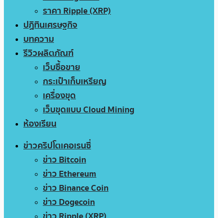
ราคา Ripple (XRP)
ปฏิทินเศรษฐกิจ
บทความ
รีวิวผลิตภัณฑ์
เว็บซื้อขาย
กระเป๋าเก็บเหรียญ
เครื่องขุด
เว็บขุดแบบ Cloud Mining
ห้องเรียน
ข่าวคริปโตเคอเรนซี่
ข่าว Bitcoin
ข่าว Ethereum
ข่าว Binance Coin
ข่าว Dogecoin
ข่าว Ripple (XRP)