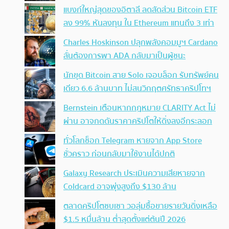
แบงก์ใหญ่สุดของอิตาลี ลดสัดส่วน Bitcoin ETF
ลง 99% หันลงทุน ใน Ethereum แทนถึง 3 เท่า
Charles Hoskinson ปลุกพลังคอมมูฯ Cardano
ลั่นต้องการพา ADA กลับมาเป็นผู้ชนะ
นักขุด Bitcoin สาย Solo เจอบล็อก รับทรัพย์คน
เดียว 6.6 ล้านบาท ไม่สนวิกฤตศรัทธาคริปโทฯ
Bernstein เตือนหากกฎหมาย CLARITY Act ไม่
ผ่าน อาจกดดันราคาคริปโตให้ดิ่งลงอีกระลอก
ทั่วโลกช็อก Telegram หายจาก App Store
ชั่วคราว ก่อนกลับมาใช้งานได้ปกติ
Galaxy Research ประเมินความเสียหายจาก
Coldcard อาจพุ่งสูงถึง $130 ล้าน
ตลาดคริปโตซบเซา วอลุ่มซื้อขายรายวันดิ่งเหลือ
$1.5 หมื่นล้าน ต่ำสุดตั้งแต่ต้นปี 2026