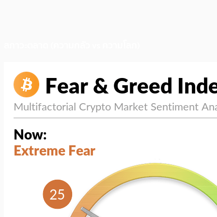
สภาวะตลาด (ความกลัว vs ความโลภ)