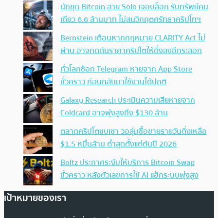
นักขุด Bitcoin สาย Solo เจอบล็อก รับทรัพย์คน
เดียว 6.6 ล้านบาท ไม่สนวิกฤตศรัทธาคริปโทฯ
Bernstein เตือนหากกฎหมาย CLARITY Act ไม่
ผ่าน อาจกดดันราคาคริปโตให้ดิ่งลงอีกระลอก
ทั่วโลกช็อก Telegram หายจาก App Store
ชั่วคราว ก่อนกลับมาใช้งานได้ปกติ
Galaxy Research ประเมินความเสียหายจาก
Coldcard อาจพุ่งสูงถึง $130 ล้าน
ตลาดคริปโตซบเซา วอลุ่มซื้อขายรายวันดิ่งเหลือ
$1.5 หมื่นล้าน ต่ำสุดตั้งแต่ต้นปี 2026
Boltz ประกาศระงับให้บริการ Bitcoin Swap
ชั่วคราว หลังตัวเลขการใช้ AI แฮ็กระบบพุ่งสูง
เป้าหมายของเรา