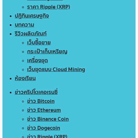
ราคา Ripple (XRP)
ปฏิทินเศรษฐกิจ
บทความ
รีวิวผลิตภัณฑ์
เว็บซื้อขาย
กระเป๋าเก็บเหรียญ
เครื่องขุด
เว็บขุดแบบ Cloud Mining
ห้องเรียน
ข่าวคริปโตเคอเรนซี่
ข่าว Bitcoin
ข่าว Ethereum
ข่าว Binance Coin
ข่าว Dogecoin
ข่าว Ripple (XRP)