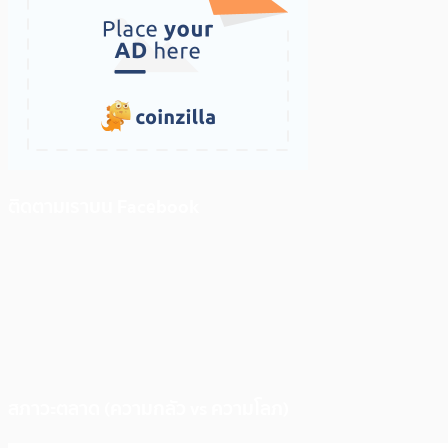
ติดตามเราบน Facebook
สภาวะตลาด (ความกลัว vs ความโลภ)