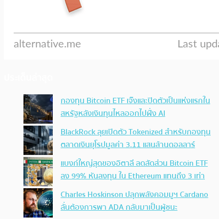
ประเด็นล่าสุด
กองทุน Bitcoin ETF เจ๊งและปิดตัวเป็นแห่งแรกใน
สหรัฐหลังเงินทุนไหลออกไปฝั่ง AI
BlackRock ลุยเปิดตัว Tokenized สำหรับกองทุน
ตลาดเงินยุโรปมูลค่า 3.11 แสนล้านดอลลาร์
แบงก์ใหญ่สุดของอิตาลี ลดสัดส่วน Bitcoin ETF
ลง 99% หันลงทุน ใน Ethereum แทนถึง 3 เท่า
Charles Hoskinson ปลุกพลังคอมมูฯ Cardano
ลั่นต้องการพา ADA กลับมาเป็นผู้ชนะ