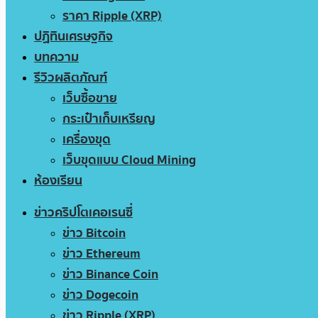
ราคา Ripple (XRP)
ปฏิทินเศรษฐกิจ
บทความ
รีวิวผลิตภัณฑ์
เว็บซื้อขาย
กระเป๋าเก็บเหรียญ
เครื่องขุด
เว็บขุดแบบ Cloud Mining
ห้องเรียน
ข่าวคริปโตเคอเรนซี่
ข่าว Bitcoin
ข่าว Ethereum
ข่าว Binance Coin
ข่าว Dogecoin
ข่าว Ripple (XRP)