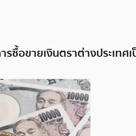
การซื้อขายเงินตราต่างประเทศเป็