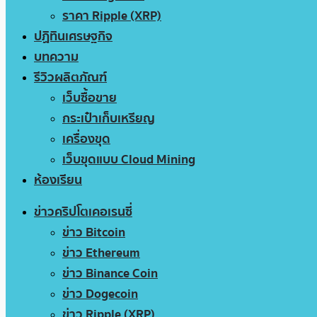
ราคา Ripple (XRP)
ปฏิทินเศรษฐกิจ
บทความ
รีวิวผลิตภัณฑ์
เว็บซื้อขาย
กระเป๋าเก็บเหรียญ
เครื่องขุด
เว็บขุดแบบ Cloud Mining
ห้องเรียน
ข่าวคริปโตเคอเรนซี่
ข่าว Bitcoin
ข่าว Ethereum
ข่าว Binance Coin
ข่าว Dogecoin
ข่าว Ripple (XRP)