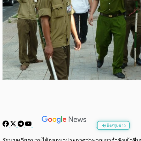
ฟังสรุปข่าว
พร้อมเล่น
รัฐบาลเวียดนามได้ออกมาประกาศว่าพวกเขากำลังเข้าสืบสว