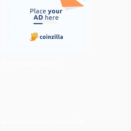
ติดตามเราบน Facebook
สภาวะตลาด (ความกลัว vs ความโลภ)