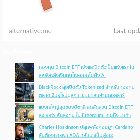
ประเด็นล่าสุด
กองทุน Bitcoin ETF เจ๊งและปิดตัวเป็นแห่งแรกใน
สหรัฐหลังเงินทุนไหลออกไปฝั่ง AI
BlackRock ลุยเปิดตัว Tokenized สำหรับกองทุน
ตลาดเงินยุโรปมูลค่า 3.11 แสนล้านดอลลาร์
แบงก์ใหญ่สุดของอิตาลี ลดสัดส่วน Bitcoin ETF
ลง 99% หันลงทุน ใน Ethereum แทนถึง 3 เท่า
Charles Hoskinson ปลุกพลังคอมมูฯ Cardano
ลั่นต้องการพา ADA กลับมาเป็นผู้ชนะ