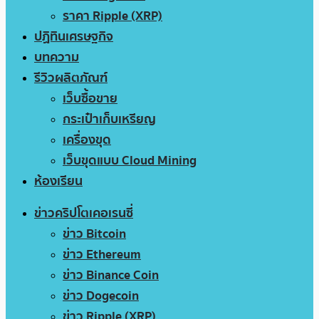
ราคา Ripple (XRP)
ปฏิทินเศรษฐกิจ
บทความ
รีวิวผลิตภัณฑ์
เว็บซื้อขาย
กระเป๋าเก็บเหรียญ
เครื่องขุด
เว็บขุดแบบ Cloud Mining
ห้องเรียน
ข่าวคริปโตเคอเรนซี่
ข่าว Bitcoin
ข่าว Ethereum
ข่าว Binance Coin
ข่าว Dogecoin
ข่าว Ripple (XRP)