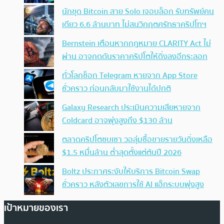
นักขุด Bitcoin สาย Solo เจอบล็อก รับทรัพย์คน
เดียว 6.6 ล้านบาท ไม่สนวิกฤตศรัทธาคริปโทฯ
Bernstein เตือนหากกฎหมาย CLARITY Act ไม่
ผ่าน อาจกดดันราคาคริปโตให้ดิ่งลงอีกระลอก
ทั่วโลกช็อก Telegram หายจาก App Store
ชั่วคราว ก่อนกลับมาใช้งานได้ปกติ
Galaxy Research ประเมินความเสียหายจาก
Coldcard อาจพุ่งสูงถึง $130 ล้าน
ตลาดคริปโตซบเซา วอลุ่มซื้อขายรายวันดิ่งเหลือ
$1.5 หมื่นล้าน ต่ำสุดตั้งแต่ต้นปี 2026
Boltz ประกาศระงับให้บริการ Bitcoin Swap
ชั่วคราว หลังตัวเลขการใช้ AI แฮ็กระบบพุ่งสูง
เป้าหมายของเรา