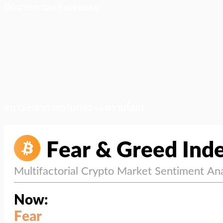
ติดตามเราบน Facebook
สภาวะตลาด (ความกลัว vs ความโลภ)