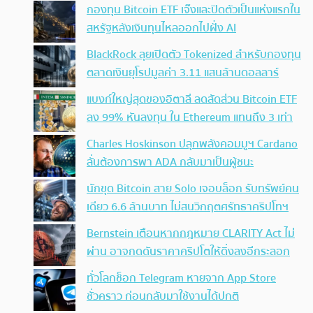
กองทุน Bitcoin ETF เจ๊งและปิดตัวเป็นแห่งแรกใน
สหรัฐหลังเงินทุนไหลออกไปฝั่ง AI
BlackRock ลุยเปิดตัว Tokenized สำหรับกองทุน
ตลาดเงินยุโรปมูลค่า 3.11 แสนล้านดอลลาร์
แบงก์ใหญ่สุดของอิตาลี ลดสัดส่วน Bitcoin ETF
ลง 99% หันลงทุน ใน Ethereum แทนถึง 3 เท่า
Charles Hoskinson ปลุกพลังคอมมูฯ Cardano
ลั่นต้องการพา ADA กลับมาเป็นผู้ชนะ
นักขุด Bitcoin สาย Solo เจอบล็อก รับทรัพย์คน
เดียว 6.6 ล้านบาท ไม่สนวิกฤตศรัทธาคริปโทฯ
Bernstein เตือนหากกฎหมาย CLARITY Act ไม่
ผ่าน อาจกดดันราคาคริปโตให้ดิ่งลงอีกระลอก
ทั่วโลกช็อก Telegram หายจาก App Store
ชั่วคราว ก่อนกลับมาใช้งานได้ปกติ