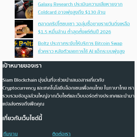
Galaxy Research ประเมินความเสียหายจาก
Coldcard อาจพุ่งสูงถึง $130 ล้าน
ตลาดคริปโตซบเซา วอลุ่มซื้อขายรายวันดิ่งเหลือ
$1.5 หมื่นล้าน ต่ำสุดตั้งแต่ต้นปี 2026
Boltz ประกาศระงับให้บริการ Bitcoin Swap
ชั่วคราว หลังตัวเลขการใช้ AI แฮ็กระบบพุ่งสูง
เป้าหมายของเรา
Siam Blockchain มุ่งมั่นที่จะช่วยนำเสนอสารเกี่ยวกับ
Cryptocurrency และเทคโนโลยีบล็อกเชนเพื่อคนไทย ในภาษาไทย เรา
รวบรวมข้อมูลส่วนใหญ่จากเว็บไซต์และเว็บบอร์ดต่างประเทศและนำมา
แปลส่งตรงถึงฟีดคุณ
เกี่ยวกับเว็บไซต์นี้
ทีมงาน
ติดต่อเรา