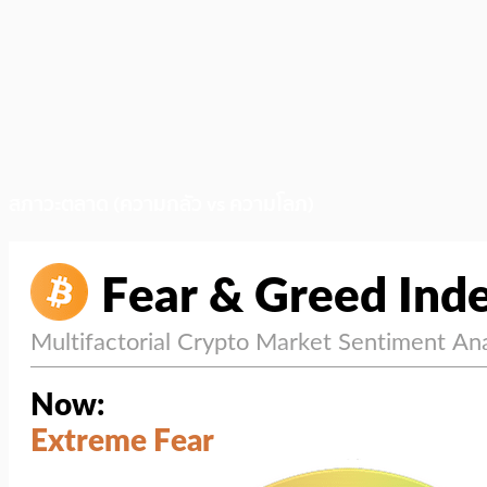
สภาวะตลาด (ความกลัว vs ความโลภ)