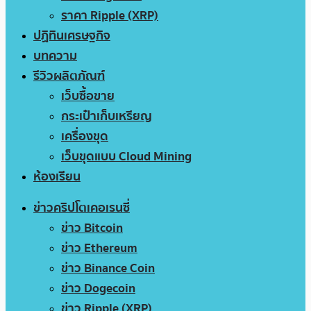
ราคา Ripple (XRP)
ปฏิทินเศรษฐกิจ
บทความ
รีวิวผลิตภัณฑ์
เว็บซื้อขาย
กระเป๋าเก็บเหรียญ
เครื่องขุด
เว็บขุดแบบ Cloud Mining
ห้องเรียน
ข่าวคริปโตเคอเรนซี่
ข่าว Bitcoin
ข่าว Ethereum
ข่าว Binance Coin
ข่าว Dogecoin
ข่าว Ripple (XRP)