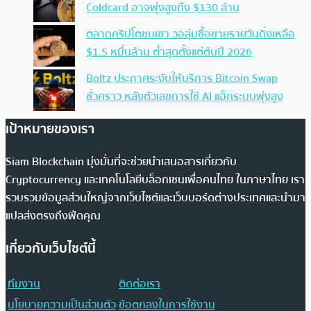
Coldcard อาจพุ่งสูงถึง $130 ล้าน
ตลาดคริปโตซบเซา วอลุ่มซื้อขายรายวันดิ่งเหลือ
$1.5 หมื่นล้าน ต่ำสุดตั้งแต่ต้นปี 2026
Boltz ประกาศระงับให้บริการ Bitcoin Swap
ชั่วคราว หลังตัวเลขการใช้ AI แฮ็กระบบพุ่งสูง
เป้าหมายของเรา
Siam Blockchain มุ่งมั่นที่จะช่วยนำเสนอสารเกี่ยวกับ
Cryptocurrency และเทคโนโลยีบล็อกเชนเพื่อคนไทย ในภาษาไทย เรา
รวบรวมข้อมูลส่วนใหญ่จากเว็บไซต์และเว็บบอร์ดต่างประเทศและนำมา
แปลส่งตรงถึงฟีดคุณ
เกี่ยวกับเว็บไซต์นี้
ทีมงาน
ติดต่อเรา
นโยบายความเป็นส่วนตัว
ข้อตกลงในการใช้งาน