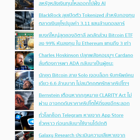
สหรัฐหลังเงินทุนไหลออกไปฝั่ง AI
BlackRock ลุยเปิดตัว Tokenized สำหรับกองทุน
ตลาดเงินยุโรปมูลค่า 3.11 แสนล้านดอลลาร์
แบงก์ใหญ่สุดของอิตาลี ลดสัดส่วน Bitcoin ETF
ลง 99% หันลงทุน ใน Ethereum แทนถึง 3 เท่า
Charles Hoskinson ปลุกพลังคอมมูฯ Cardano
ลั่นต้องการพา ADA กลับมาเป็นผู้ชนะ
นักขุด Bitcoin สาย Solo เจอบล็อก รับทรัพย์คน
เดียว 6.6 ล้านบาท ไม่สนวิกฤตศรัทธาคริปโทฯ
Bernstein เตือนหากกฎหมาย CLARITY Act ไม่
ผ่าน อาจกดดันราคาคริปโตให้ดิ่งลงอีกระลอก
ทั่วโลกช็อก Telegram หายจาก App Store
ชั่วคราว ก่อนกลับมาใช้งานได้ปกติ
Galaxy Research ประเมินความเสียหายจาก