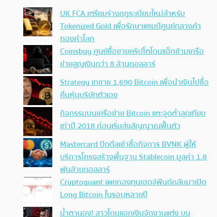
UK FCA เตรียมร่างกฎระเบียบใหม่สำหรับ
Tokenized Gold เพื่อรักษาแชมป์ศูนย์กลางค้า
ทองคำโลก
Coinsbuy ศูนย์ซื้อขายคริปโตโดนแฮ็กข้ามเครือ
ข่ายสูญเงินกว่า 8 ล้านดอลลาร์
Strategy เทขาย 1,690 Bitcoin เพื่อนำเงินไปซื้อ
คืนหุ้นบริษัทตัวเอง
กิจกรรมบนเครือข่าย Bitcoin แตะจุดต่ำสุดเทียบ
เท่าปี 2018 ก่อนเริ่มส่งสัญญาณฟื้นตัว
Mastercard ปิดดีลเข้าซื้อกิจการ BVNK ผู้ให้
บริการโครงสร้างพื้นฐาน Stablecoin มูลค่า 1.8
พันล้านดอลลาร์
Cryptoquant เผยกองทุนเฮดจ์ฟันด์กลับมาเปิด
Long Bitcoin ในรอบหลายปี
น้ำตานอง! สาวโดนแฮกเงินจัดงานแต่ง บน