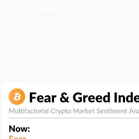
ติดตามเราบน Facebook
สภาวะตลาด (ความกลัว vs ความโลภ)