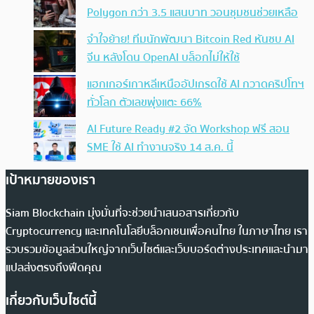
Polygon กว่า 3.5 แสนบาท วอนชุมชนช่วยเหลือ
จำใจย้าย! ทีมนักพัฒนา Bitcoin Red หันซบ AI
จีน หลังโดน OpenAI บล็อกไม่ให้ใช้
แฮกเกอร์เกาหลีเหนืออัปเกรดใช้ AI กวาดคริปโทฯ
ทั่วโลก ตัวเลขพุ่งแตะ 66%
AI Future Ready #2 จัด Workshop ฟรี สอน
SME ใช้ AI ทำงานจริง 14 ส.ค. นี้
เป้าหมายของเรา
Siam Blockchain มุ่งมั่นที่จะช่วยนำเสนอสารเกี่ยวกับ
Cryptocurrency และเทคโนโลยีบล็อกเชนเพื่อคนไทย ในภาษาไทย เรา
รวบรวมข้อมูลส่วนใหญ่จากเว็บไซต์และเว็บบอร์ดต่างประเทศและนำมา
แปลส่งตรงถึงฟีดคุณ
เกี่ยวกับเว็บไซต์นี้