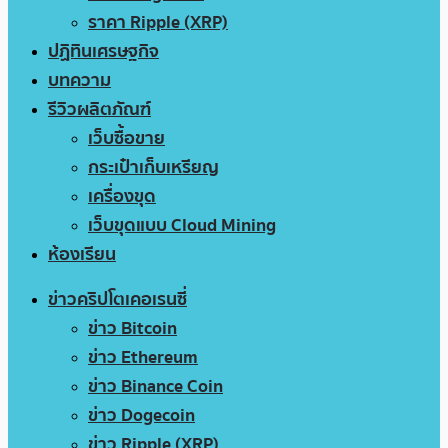
ราคา Ripple (XRP)
ปฏิทินเศรษฐกิจ
บทความ
รีวิวผลิตภัณฑ์
เว็บซื้อขาย
กระเป๋าเก็บเหรียญ
เครื่องขุด
เว็บขุดแบบ Cloud Mining
ห้องเรียน
ข่าวคริปโตเคอเรนซี่
ข่าว Bitcoin
ข่าว Ethereum
ข่าว Binance Coin
ข่าว Dogecoin
ข่าว Ripple (XRP)