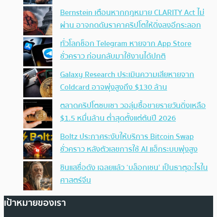
Bernstein เตือนหากกฎหมาย CLARITY Act ไม่
ผ่าน อาจกดดันราคาคริปโตให้ดิ่งลงอีกระลอก
ทั่วโลกช็อก Telegram หายจาก App Store
ชั่วคราว ก่อนกลับมาใช้งานได้ปกติ
Galaxy Research ประเมินความเสียหายจาก
Coldcard อาจพุ่งสูงถึง $130 ล้าน
ตลาดคริปโตซบเซา วอลุ่มซื้อขายรายวันดิ่งเหลือ
$1.5 หมื่นล้าน ต่ำสุดตั้งแต่ต้นปี 2026
Boltz ประกาศระงับให้บริการ Bitcoin Swap
ชั่วคราว หลังตัวเลขการใช้ AI แฮ็กระบบพุ่งสูง
ซินแสชื่อดัง เฉลยแล้ว ‘บล็อกเชน’ เป็นธาตุอะไรใน
ศาสตร์จีน
เป้าหมายของเรา