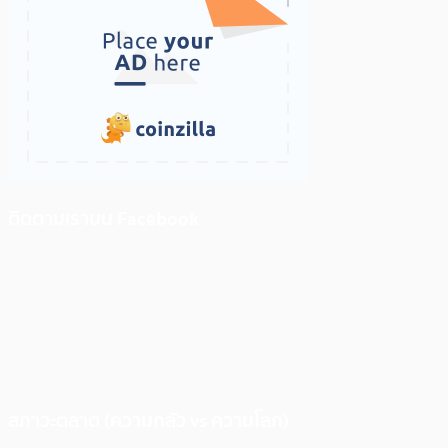
ติดตามเราบน Facebook
สภาวะตลาด (ความกลัว vs ความโลภ)