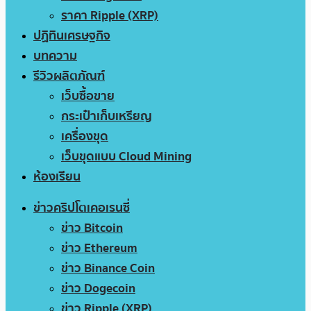
ราคา Ripple (XRP)
ปฏิทินเศรษฐกิจ
บทความ
รีวิวผลิตภัณฑ์
เว็บซื้อขาย
กระเป๋าเก็บเหรียญ
เครื่องขุด
เว็บขุดแบบ Cloud Mining
ห้องเรียน
ข่าวคริปโตเคอเรนซี่
ข่าว Bitcoin
ข่าว Ethereum
ข่าว Binance Coin
ข่าว Dogecoin
ข่าว Ripple (XRP)