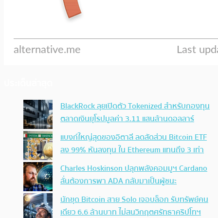
ประเด็นล่าสุด
BlackRock ลุยเปิดตัว Tokenized สำหรับกองทุน
ตลาดเงินยุโรปมูลค่า 3.11 แสนล้านดอลลาร์
แบงก์ใหญ่สุดของอิตาลี ลดสัดส่วน Bitcoin ETF
ลง 99% หันลงทุน ใน Ethereum แทนถึง 3 เท่า
Charles Hoskinson ปลุกพลังคอมมูฯ Cardano
ลั่นต้องการพา ADA กลับมาเป็นผู้ชนะ
นักขุด Bitcoin สาย Solo เจอบล็อก รับทรัพย์คน
เดียว 6.6 ล้านบาท ไม่สนวิกฤตศรัทธาคริปโทฯ