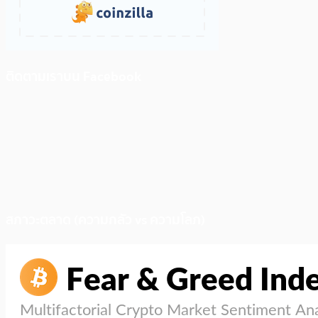
ติดตามเราบน Facebook
สภาวะตลาด (ความกลัว vs ความโลภ)