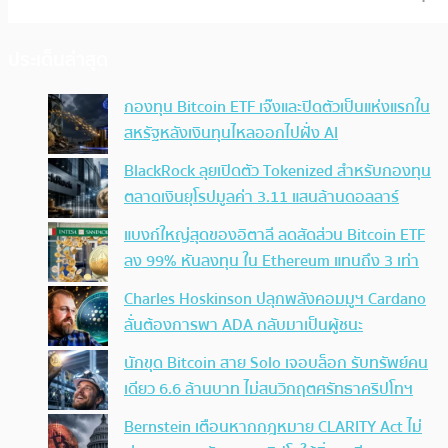
ประเด็นล่าสุด
กองทุน Bitcoin ETF เจ๊งและปิดตัวเป็นแห่งแรกใน
สหรัฐหลังเงินทุนไหลออกไปฝั่ง AI
BlackRock ลุยเปิดตัว Tokenized สำหรับกองทุน
ตลาดเงินยุโรปมูลค่า 3.11 แสนล้านดอลลาร์
แบงก์ใหญ่สุดของอิตาลี ลดสัดส่วน Bitcoin ETF
ลง 99% หันลงทุน ใน Ethereum แทนถึง 3 เท่า
Charles Hoskinson ปลุกพลังคอมมูฯ Cardano
ลั่นต้องการพา ADA กลับมาเป็นผู้ชนะ
นักขุด Bitcoin สาย Solo เจอบล็อก รับทรัพย์คน
เดียว 6.6 ล้านบาท ไม่สนวิกฤตศรัทธาคริปโทฯ
Bernstein เตือนหากกฎหมาย CLARITY Act ไม่