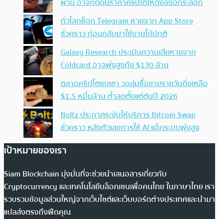
ผ่าน อาจกดดันราคาคริปโตให้ดิ่งลงอีกระลอก
ทั่วโลกช็อก Telegram หายจาก App Store
ชั่วคราว ก่อนกลับมาใช้งานได้ปกติ
Galaxy Research ประเมินความเสียหายจาก
Coldcard อาจพุ่งสูงถึง $130 ล้าน
ตลาดคริปโตซบเซา วอลุ่มซื้อขายรายวันดิ่งเหลือ
$1.5 หมื่นล้าน ต่ำสุดตั้งแต่ต้นปี 2026
Boltz ประกาศระงับให้บริการ Bitcoin Swap
ชั่วคราว หลังตัวเลขการใช้ AI แฮ็กระบบพุ่งสูง
เป้าหมายของเรา
Siam Blockchain มุ่งมั่นที่จะช่วยนำเสนอสารเกี่ยวกับ
Cryptocurrency และเทคโนโลยีบล็อกเชนเพื่อคนไทย ในภาษาไทย เรา
รวบรวมข้อมูลส่วนใหญ่จากเว็บไซต์และเว็บบอร์ดต่างประเทศและนำมา
แปลส่งตรงถึงฟีดคุณ