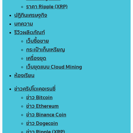
ราคา Ripple (XRP)
ปฏิทินเศรษฐกิจ
บทความ
รีวิวผลิตภัณฑ์
เว็บซื้อขาย
กระเป๋าเก็บเหรียญ
เครื่องขุด
เว็บขุดแบบ Cloud Mining
ห้องเรียน
ข่าวคริปโตเคอเรนซี่
ข่าว Bitcoin
ข่าว Ethereum
ข่าว Binance Coin
ข่าว Dogecoin
ข่าว Ripple (XRP)