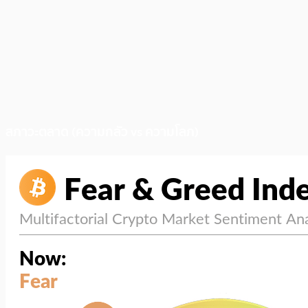
สภาวะตลาด (ความกลัว vs ความโลภ)