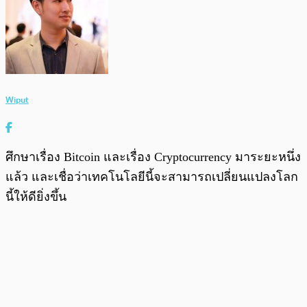
Wiput
ศึกษาเรื่อง Bitcoin และเรื่อง Cryptocurrency มาระยะหนึ่ง
แล้ว และเชื่อว่าเทคโนโลยีนี้จะสามารถเปลี่ยนแปลงโลก
นี้ให้ดียิ่งขึ้น