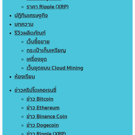
ราคา Ripple (XRP)
ปฏิทินเศรษฐกิจ
บทความ
รีวิวผลิตภัณฑ์
เว็บซื้อขาย
กระเป๋าเก็บเหรียญ
เครื่องขุด
เว็บขุดแบบ Cloud Mining
ห้องเรียน
ข่าวคริปโตเคอเรนซี่
ข่าว Bitcoin
ข่าว Ethereum
ข่าว Binance Coin
ข่าว Dogecoin
ข่าว Ripple (XRP)