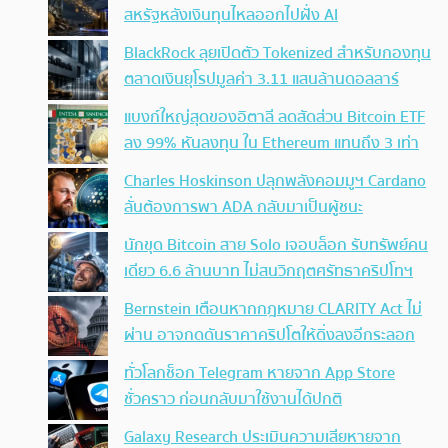
สหรัฐหลังเงินทุนไหลออกไปฝั่ง AI
BlackRock ลุยเปิดตัว Tokenized สำหรับกองทุน
ตลาดเงินยุโรปมูลค่า 3.11 แสนล้านดอลลาร์
แบงก์ใหญ่สุดของอิตาลี ลดสัดส่วน Bitcoin ETF
ลง 99% หันลงทุน ใน Ethereum แทนถึง 3 เท่า
Charles Hoskinson ปลุกพลังคอมมูฯ Cardano
ลั่นต้องการพา ADA กลับมาเป็นผู้ชนะ
นักขุด Bitcoin สาย Solo เจอบล็อก รับทรัพย์คน
เดียว 6.6 ล้านบาท ไม่สนวิกฤตศรัทธาคริปโทฯ
Bernstein เตือนหากกฎหมาย CLARITY Act ไม่
ผ่าน อาจกดดันราคาคริปโตให้ดิ่งลงอีกระลอก
ทั่วโลกช็อก Telegram หายจาก App Store
ชั่วคราว ก่อนกลับมาใช้งานได้ปกติ
Galaxy Research ประเมินความเสียหายจาก