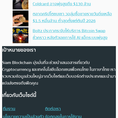
Coldcard อาจพุ่งสูงถึง $130 ล้าน
ตลาดคริปโตซบเซา วอลุ่มซื้อขายรายวันดิ่งเหลือ
$1.5 หมื่นล้าน ต่ำสุดตั้งแต่ต้นปี 2026
Boltz ประกาศระงับให้บริการ Bitcoin Swap
ชั่วคราว หลังตัวเลขการใช้ AI แฮ็กระบบพุ่งสูง
เป้าหมายของเรา
Siam Blockchain มุ่งมั่นที่จะช่วยนำเสนอสารเกี่ยวกับ
Cryptocurrency และเทคโนโลยีบล็อกเชนเพื่อคนไทย ในภาษาไทย เรา
รวบรวมข้อมูลส่วนใหญ่จากเว็บไซต์และเว็บบอร์ดต่างประเทศและนำมา
แปลส่งตรงถึงฟีดคุณ
เกี่ยวกับเว็บไซต์นี้
ทีมงาน
ติดต่อเรา
นโยบายความเป็นส่วนตัว
ข้อตกลงในการใช้งาน