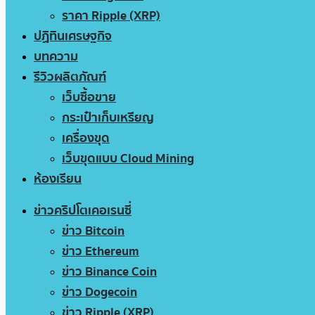
ราคา Ripple (XRP)
ปฏิทินเศรษฐกิจ
บทความ
รีวิวผลิตภัณฑ์
เว็บซื้อขาย
กระเป๋าเก็บเหรียญ
เครื่องขุด
เว็บขุดแบบ Cloud Mining
ห้องเรียน
ข่าวคริปโตเคอเรนซี่
ข่าว Bitcoin
ข่าว Ethereum
ข่าว Binance Coin
ข่าว Dogecoin
ข่าว Ripple (XRP)