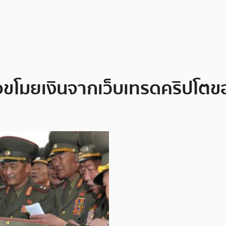
ือขโมยเงินจากเว็บเทรดคริปโตข