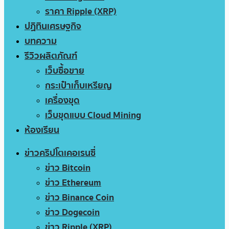
ราคา Ripple (XRP)
ปฏิทินเศรษฐกิจ
บทความ
รีวิวผลิตภัณฑ์
เว็บซื้อขาย
กระเป๋าเก็บเหรียญ
เครื่องขุด
เว็บขุดแบบ Cloud Mining
ห้องเรียน
ข่าวคริปโตเคอเรนซี่
ข่าว Bitcoin
ข่าว Ethereum
ข่าว Binance Coin
ข่าว Dogecoin
ข่าว Ripple (XRP)