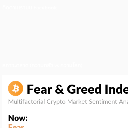
ติดตามเราบน Facebook
สภาวะตลาด (ความกลัว vs ความโลภ)