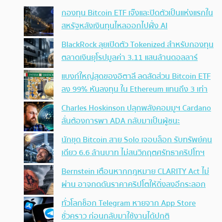
กองทุน Bitcoin ETF เจ๊งและปิดตัวเป็นแห่งแรกใน
สหรัฐหลังเงินทุนไหลออกไปฝั่ง AI
BlackRock ลุยเปิดตัว Tokenized สำหรับกองทุน
ตลาดเงินยุโรปมูลค่า 3.11 แสนล้านดอลลาร์
แบงก์ใหญ่สุดของอิตาลี ลดสัดส่วน Bitcoin ETF
ลง 99% หันลงทุน ใน Ethereum แทนถึง 3 เท่า
Charles Hoskinson ปลุกพลังคอมมูฯ Cardano
ลั่นต้องการพา ADA กลับมาเป็นผู้ชนะ
นักขุด Bitcoin สาย Solo เจอบล็อก รับทรัพย์คน
เดียว 6.6 ล้านบาท ไม่สนวิกฤตศรัทธาคริปโทฯ
Bernstein เตือนหากกฎหมาย CLARITY Act ไม่
ผ่าน อาจกดดันราคาคริปโตให้ดิ่งลงอีกระลอก
ทั่วโลกช็อก Telegram หายจาก App Store
ชั่วคราว ก่อนกลับมาใช้งานได้ปกติ