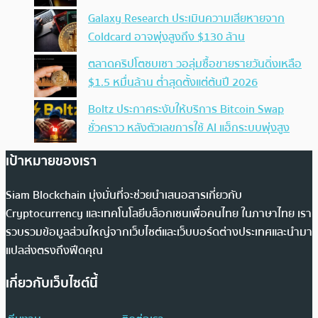
Galaxy Research ประเมินความเสียหายจาก
Coldcard อาจพุ่งสูงถึง $130 ล้าน
ตลาดคริปโตซบเซา วอลุ่มซื้อขายรายวันดิ่งเหลือ
$1.5 หมื่นล้าน ต่ำสุดตั้งแต่ต้นปี 2026
Boltz ประกาศระงับให้บริการ Bitcoin Swap
ชั่วคราว หลังตัวเลขการใช้ AI แฮ็กระบบพุ่งสูง
เป้าหมายของเรา
Siam Blockchain มุ่งมั่นที่จะช่วยนำเสนอสารเกี่ยวกับ
Cryptocurrency และเทคโนโลยีบล็อกเชนเพื่อคนไทย ในภาษาไทย เรา
รวบรวมข้อมูลส่วนใหญ่จากเว็บไซต์และเว็บบอร์ดต่างประเทศและนำมา
แปลส่งตรงถึงฟีดคุณ
เกี่ยวกับเว็บไซต์นี้