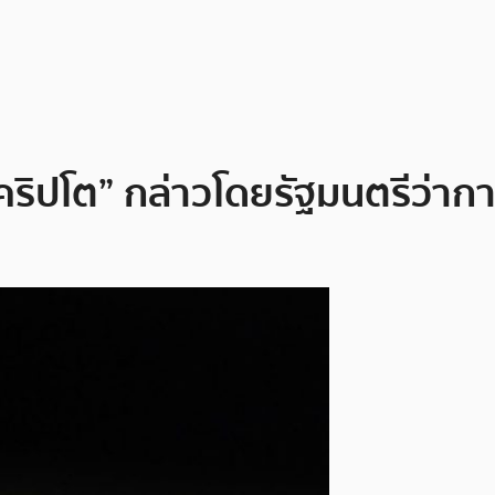
ยคริปโต” กล่าวโดยรัฐมนตรีว่า