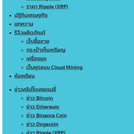
ราคา Ripple (XRP)
ปฏิทินเศรษฐกิจ
บทความ
รีวิวผลิตภัณฑ์
เว็บซื้อขาย
กระเป๋าเก็บเหรียญ
เครื่องขุด
เว็บขุดแบบ Cloud Mining
ห้องเรียน
ข่าวคริปโตเคอเรนซี่
ข่าว Bitcoin
ข่าว Ethereum
ข่าว Binance Coin
ข่าว Dogecoin
ข่าว Ripple (XRP)