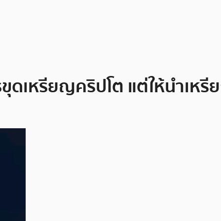
รขุดเหรียญคริปโต แต่ให้นำเห