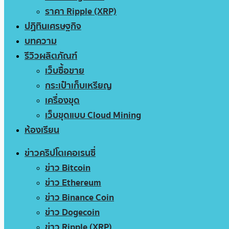
ราคา Ripple (XRP)
ปฏิทินเศรษฐกิจ
บทความ
รีวิวผลิตภัณฑ์
เว็บซื้อขาย
กระเป๋าเก็บเหรียญ
เครื่องขุด
เว็บขุดแบบ Cloud Mining
ห้องเรียน
ข่าวคริปโตเคอเรนซี่
ข่าว Bitcoin
ข่าว Ethereum
ข่าว Binance Coin
ข่าว Dogecoin
ข่าว Ripple (XRP)