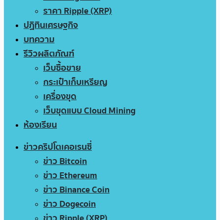
ราคา Ripple (XRP)
ปฏิทินเศรษฐกิจ
บทความ
รีวิวผลิตภัณฑ์
เว็บซื้อขาย
กระเป๋าเก็บเหรียญ
เครื่องขุด
เว็บขุดแบบ Cloud Mining
ห้องเรียน
ข่าวคริปโตเคอเรนซี่
ข่าว Bitcoin
ข่าว Ethereum
ข่าว Binance Coin
ข่าว Dogecoin
ข่าว Ripple (XRP)